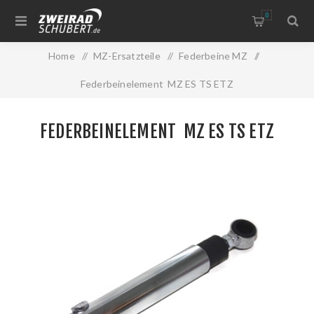
0
Home
/
MZ-Ersatzteile
/
Federbeine MZ
/
Federbeinelement MZ ES TS ETZ
FEDERBEINELEMENT MZ ES TS ETZ