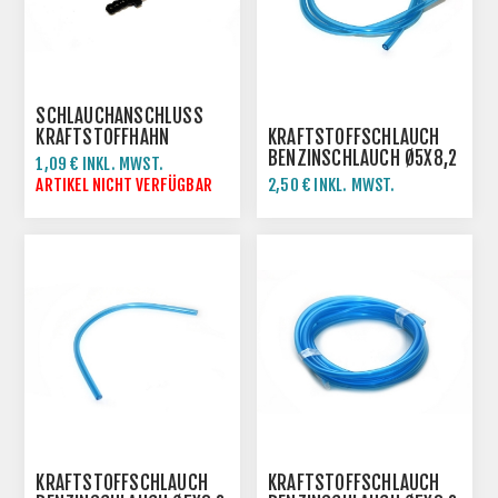
SCHLAUCHANSCHLUSS
KRAFTSTOFFHAHN
KRAFTSTOFFSCHLAUCH
BENZINSCHLAUCH Ø5X8,2
1,09 € INKL. MWST.
MM
ARTIKEL NICHT VERFÜGBAR
2,50 € INKL. MWST.
KRAFTSTOFFSCHLAUCH
KRAFTSTOFFSCHLAUCH