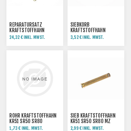
REPARATURSATZ
SIEBKORB
KRAFTSTOFFHAHN
KRAFTSTOFFHAHN
SIMSON SR50 SR80 KR51
SIMSON KR51 SR50 SR80
24,32 € INKL. MWST.
3,52 € INKL. MWST.
MZ
MZ TS ETZ
ROHR KRAFTSTOFFHAHN
SIEB KRAFTSTOFFHAHN
KR51 SR50 SR80
KR51 SR50 SR80 MZ
1,73 € INKL. MWST.
2,99 € INKL. MWST.