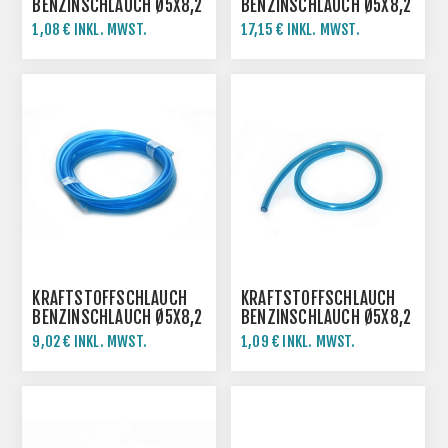
BENZINSCHLAUCH Ø5X8,2
BENZINSCHLAUCH Ø5X8,2
MM
MM
1,08 € INKL. MWST.
17,15 € INKL. MWST.
KRAFTSTOFFSCHLAUCH
KRAFTSTOFFSCHLAUCH
BENZINSCHLAUCH Ø5X8,2
BENZINSCHLAUCH Ø5X8,2
MM
MM
9,02 € INKL. MWST.
1,09 € INKL. MWST.