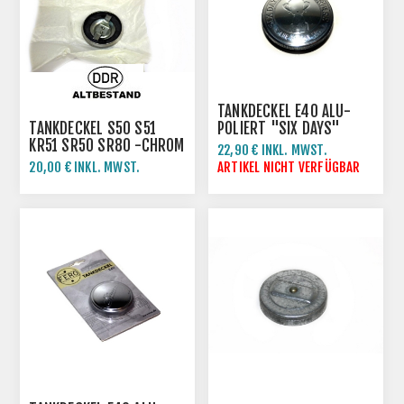
TANKDECKEL E40 ALU-
TANKDECKEL S50 S51
POLIERT "SIX DAYS"
KR51 SR50 SR80 -CHROM
SIMSON SUHL
22,90 € INKL. MWST.
20,00 € INKL. MWST.
ARTIKEL NICHT VERFÜGBAR