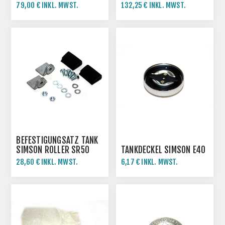
ZUBEHÖR
79,00 € INKL. MWST.
132,25 € INKL. MWST.
BEFESTIGUNGSATZ TANK
SIMSON ROLLER SR50
TANKDECKEL SIMSON E40
SR80 SD50
28,60 € INKL. MWST.
6,17 € INKL. MWST.