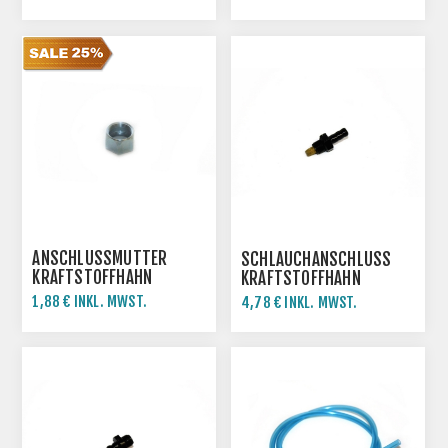
ANSCHLUSSMUTTER
SCHLAUCHANSCHLUSS
KRAFTSTOFFHAHN
KRAFTSTOFFHAHN
SIMSON MZ
SIMSON
1,88 € INKL. MWST.
4,78 € INKL. MWST.
2,50 € INKL. MWST.