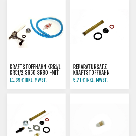
KRAFTSTOFFHAHN KR51/1
REPARATURSATZ
KR51/2 SR50 SR80 -MIT
KRAFTSTOFFHAHN
ZUBEHÖR
SIMSON ROLLER SR50
11,39 € INKL. MWST.
5,71 € INKL. MWST.
SR80 KR51 MZ