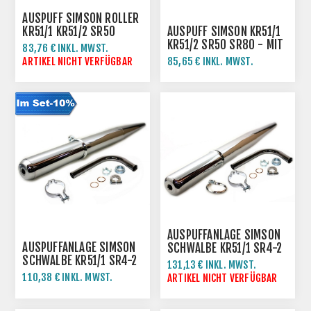
AUSPUFF SIMSON ROLLER
KR51/1 KR51/2 SR50
AUSPUFF SIMSON KR51/1
SR80 - BESSER
KR51/2 SR50 SR80 - MIT
83,76 € INKL. MWST.
VERCHROMT
DOPPELROHR
ARTIKEL NICHT VERFÜGBAR
85,65 € INKL. MWST.
AUSPUFFANLAGE SIMSON
AUSPUFFANLAGE SIMSON
SCHWALBE KR51/1 SR4-2
SCHWALBE KR51/1 SR4-2
-BESSER VERCHROMT
131,13 € INKL. MWST.
-VERCHROMT
110,38 € INKL. MWST.
ARTIKEL NICHT VERFÜGBAR
122,64 € INKL. MWST.