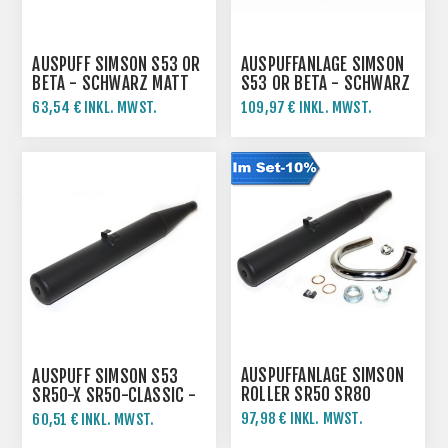
AUSPUFF SIMSON S53 OR
AUSPUFFANLAGE SIMSON
BETA - SCHWARZ MATT
S53 OR BETA - SCHWARZ
LACKIERT
MATT LACKIERT
63,54 € INKL. MWST.
109,97 € INKL. MWST.
AUSPUFFANLAGE SIMSON
AUSPUFF SIMSON S53
ROLLER SR50 SR80
SR50-X SR50-CLASSIC -
SCHWARZ MATT KURZE
97,98 € INKL. MWST.
60,51 € INKL. MWST.
AUSFÜHRUNG
108,87 € INKL. MWST.