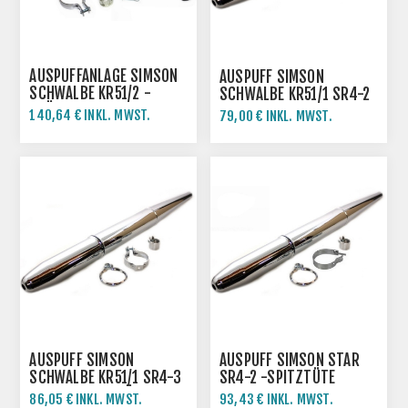
AUSPUFFANLAGE SIMSON
AUSPUFF SIMSON
SCHWALBE KR51/2 -
SCHWALBE KR51/1 SR4-2
KRÜMMER MIT
SR4-3 SR4-4 -
140,64 € INKL. MWST.
79,00 € INKL. MWST.
KUGELFLANSCH
SPITZTÜTE
156,27 € INKL. MWST.
AUSPUFF SIMSON
AUSPUFF SIMSON STAR
SCHWALBE KR51/1 SR4-3
SR4-2 -SPITZTÜTE
SR4-4 -SPITZTÜTE
86,05 € INKL. MWST.
93,43 € INKL. MWST.