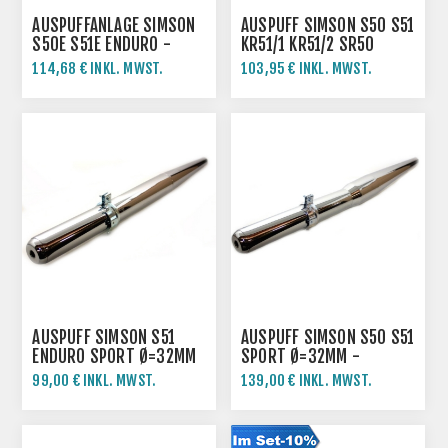
AUSPUFFANLAGE SIMSON
AUSPUFF SIMSON S50 S51
S50E S51E ENDURO -
KR51/1 KR51/2 SR50
VERCHROMT
SR80 - SPORT Ø=32MM -
114,68 € INKL. MWST.
103,95 € INKL. MWST.
VERCHROMT
AUSPUFF SIMSON S51
AUSPUFF SIMSON S50 S51
ENDURO SPORT Ø=32MM
SPORT Ø=32MM -
- VERCHROMT
VERCHROMT
99,00 € INKL. MWST.
139,00 € INKL. MWST.