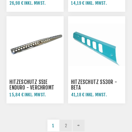
KURZE AUSFÜHRUNG
26,98 € INKL. MWST.
14,19 € INKL. MWST.
HITZESCHUTZ S51E
HITZESCHUTZ S53OR -
ENDURO - VERCHROMT
BETA
15,84 € INKL. MWST.
41,18 € INKL. MWST.
1
2