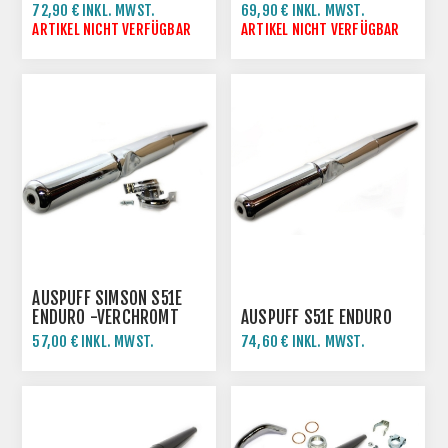
SR80 - SCHWARZ
SR80 - SCHWARZ PPB
72,90 € INKL. MWST.
69,90 € INKL. MWST.
GRUNDIERT
ARTIKEL NICHT VERFÜGBAR
ARTIKEL NICHT VERFÜGBAR
AUSPUFF SIMSON S51E
ENDURO -VERCHROMT
AUSPUFF S51E ENDURO
57,00 € INKL. MWST.
74,60 € INKL. MWST.