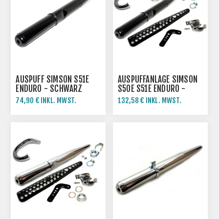
AUSPUFF SIMSON S51E
AUSPUFFANLAGE SIMSON
ENDURO - SCHWARZ
S50E S51E ENDURO -
GRUNDIERT
SCHWARZ
74,90 € INKL. MWST.
132,58 € INKL. MWST.