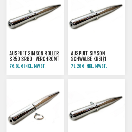
AUSPUFF SIMSON ROLLER
AUSPUFF SIMSON
SR50 SR80- VERCHROMT
SCHWALBE KR51/1
KR51/2- VERCHROMT
76,81 € INKL. MWST.
71,28 € INKL. MWST.