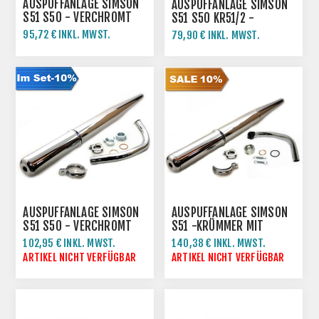
AUSPUFFANLAGE SIMSON
AUSPUFFANLAGE SIMSON
S51 S50 - VERCHROMT
S51 S50 KR51/2 -
SCHWARZ PPB
95,72 € INKL. MWST.
79,90 € INKL. MWST.
106,36 € INKL. MWST.
AUSPUFFANLAGE SIMSON
AUSPUFFANLAGE SIMSON
S51 S50 - VERCHROMT
S51 -KRÜMMER MIT
KUGELFLANSCH
102,95 € INKL. MWST.
140,38 € INKL. MWST.
114,39 € INKL. MWST.
155,98 € INKL. MWST.
ARTIKEL NICHT VERFÜGBAR
ARTIKEL NICHT VERFÜGBAR