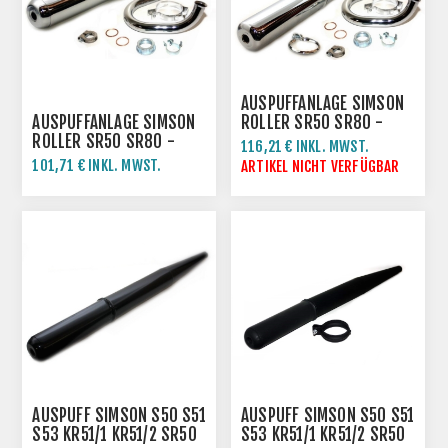
AUSPUFFANLAGE SIMSON
AUSPUFFANLAGE SIMSON
ROLLER SR50 SR80 -
ROLLER SR50 SR80 -
BESSER VERCHROMT
116,21 € INKL. MWST.
VERCHROMT
101,71 € INKL. MWST.
129,12 € INKL. MWST.
ARTIKEL NICHT VERFÜGBAR
113,01 € INKL. MWST.
AUSPUFF SIMSON S50 S51
AUSPUFF SIMSON S50 S51
S53 KR51/1 KR51/2 SR50
S53 KR51/1 KR51/2 SR50