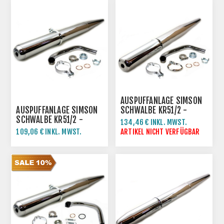
AUSPUFFANLAGE SIMSON
AUSPUFFANLAGE SIMSON
SCHWALBE KR51/2 -
SCHWALBE KR51/2 -
BESSER VERCHROMT
134,46 € INKL. MWST.
VERCHROMT
109,06 € INKL. MWST.
ARTIKEL NICHT VERFÜGBAR