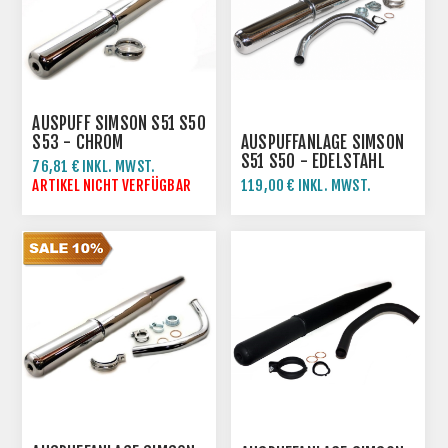
AUSPUFF SIMSON S51 S50
S53 - CHROM
AUSPUFFANLAGE SIMSON
S51 S50 - EDELSTAHL
76,81 € INKL. MWST.
POLIERT
ARTIKEL NICHT VERFÜGBAR
119,00 € INKL. MWST.