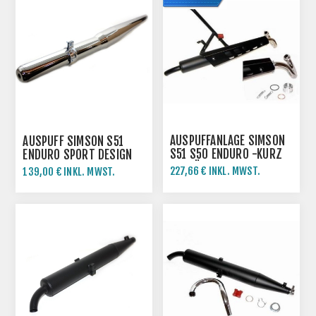
AUSPUFFANLAGE SIMSON
AUSPUFF SIMSON S51
S51 S50 ENDURO -KURZ
ENDURO SPORT DESIGN
AUSFÜHRUNG
Ø=32MM - VERCHROMT
227,66 € INKL. MWST.
139,00 € INKL. MWST.
252,96 € INKL. MWST.