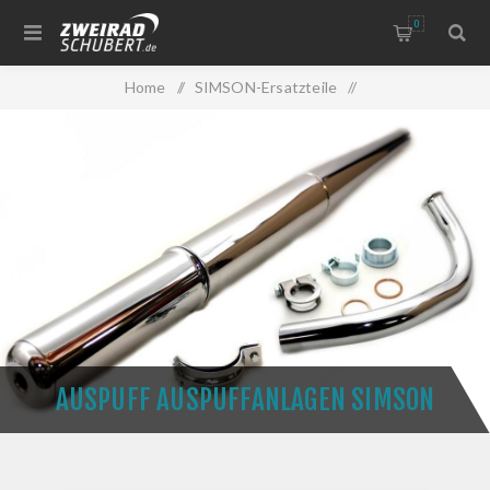
0
Home
/
SIMSON-Ersatzteile
/
Auspuff-Krümmer Simson
/
Auspuff Auspuffanlagen Simson
AUSPUFF AUSPUFFANLAGEN SIMSON