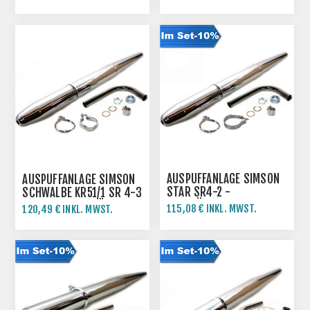
AUSPUFFANLAGE SIMSON
AUSPUFFANLAGE SIMSON
STAR SR4-2 -
SCHWALBE KR51/1 SR 4-3
VERSTÄRKTE
SR4-4 - SPITZTÜTE
115,08 € INKL. MWST.
120,49 € INKL. MWST.
AUSFÜHRUNG
127,87 € INKL. MWST.