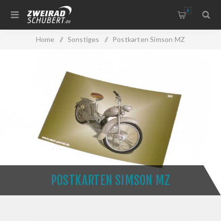
0
Home
/
Sonstiges
/
Postkarten Simson MZ
POSTKARTEN SIMSON MZ