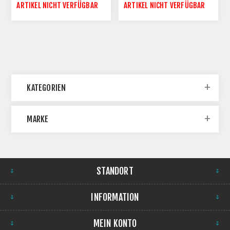
ROTAX500 -MIT REIFEN
ARTIKEL NICHT VERFÜGBAR
ARTIKEL NICHT VERFÜGBAR
KATEGORIEN
MARKE
STANDORT
INFORMATION
MEIN KONTO