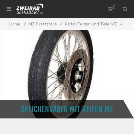
0
Home
/
MZ-Ersatzteile
/
Räder/Felgen und Teile MZ
/
Speichenräder mit Reifen MZ
SPEICHENRÄDER MIT REIFEN MZ