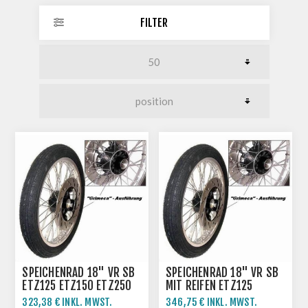
FILTER
SPEICHENRAD 18" VR SB
SPEICHENRAD 18" VR SB
ETZ125 ETZ150 ETZ250
MIT REIFEN ETZ125
ETZ251 ETZ301
ETZ150 ETZ250 ETZ251
323,38 € INKL. MWST.
346,75 € INKL. MWST.