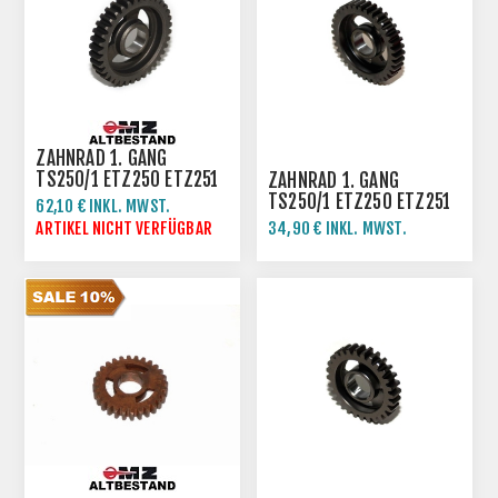
ZAHNRAD 1. GANG
TS250/1 ETZ250 ETZ251
ZAHNRAD 1. GANG
TS250/1 ETZ250 ETZ251
62,10 € INKL. MWST.
69,00 € INKL. MWST.
ARTIKEL NICHT VERFÜGBAR
34,90 € INKL. MWST.