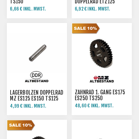
TS150
DOPPELRAD ETZ125
ETZ150
6,66 € INKL. MWST.
6,92 € INKL. MWST.
13,32 € INKL. MWST.
7,69 € INKL. MWST.
ZAHNRAD 1. GANG ES175
LAGERBOLZEN DOPPELRAD
ES250 TS250
MZ ES125 ES150 TS125
TS150
48,60 € INKL. MWST.
4,99 € INKL. MWST.
54,00 € INKL. MWST.