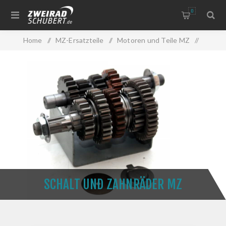
0
Home
/
MZ-Ersatzteile
/
Motoren und Teile MZ
/
Schalt und Zahnräder MZ
SCHALT UND ZAHNRÄDER MZ