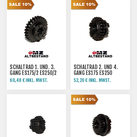
SCHALTRAD 1. UND. 3.
SCHALTRAD 2. UND 4.
GANG ES175/2 ES250/2
GANG ES175 ES250
TS250
TS250
60,48 € INKL. MWST.
52,20 € INKL. MWST.
67,20 € INKL. MWST.
58,00 € INKL. MWST.