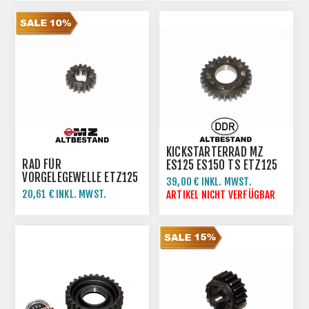
KICKSTARTERRAD MZ
RAD FÜR
ES125 ES150 TS ETZ125
VORGELEGEWELLE ETZ125
ETZ150150
39,00 € INKL. MWST.
ETZ150
20,61 € INKL. MWST.
ARTIKEL NICHT VERFÜGBAR
22,90 € INKL. MWST.