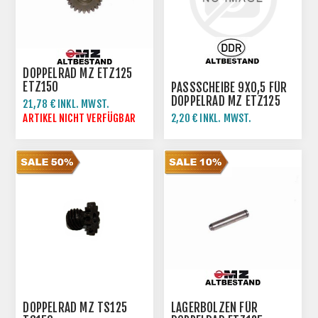
DOPPELRAD MZ ETZ125
ETZ150
PASSSCHEIBE 9X0,5 FÜR
DOPPELRAD MZ ETZ125
21,78 € INKL. MWST.
ETZ150
24,20 € INKL. MWST.
ARTIKEL NICHT VERFÜGBAR
2,20 € INKL. MWST.
DOPPELRAD MZ TS125
LAGERBOLZEN FÜR