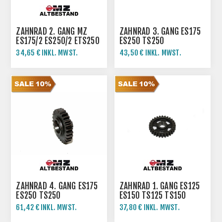
ZAHNRAD 2. GANG MZ
ZAHNRAD 3. GANG ES175
ES175/2 ES250/2 ETS250
ES250 TS250
TS250
34,65 € INKL. MWST.
43,50 € INKL. MWST.
38,50 € INKL. MWST.
58,00 € INKL. MWST.
ZAHNRAD 4. GANG ES175
ZAHNRAD 1. GANG ES125
ES250 TS250
ES150 TS125 TS150
61,42 € INKL. MWST.
37,80 € INKL. MWST.
68,25 € INKL. MWST.
42,00 € INKL. MWST.