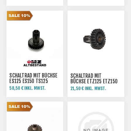
SCHALTRAD MIT BÜCHSE
SCHALTRAD MIT
ES125 ES150 TS125
BÜCHSE ETZ125 ETZ150
TS150
58,50 € INKL. MWST.
21,50 € INKL. MWST.
65,00 € INKL. MWST.