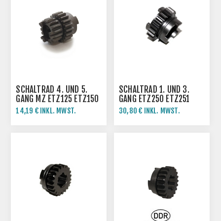
SCHALTRAD 4. UND 5.
SCHALTRAD 1. UND 3.
GANG MZ ETZ125 ETZ150
GANG ETZ250 ETZ251
TS250/1
14,19 € INKL. MWST.
30,80 € INKL. MWST.