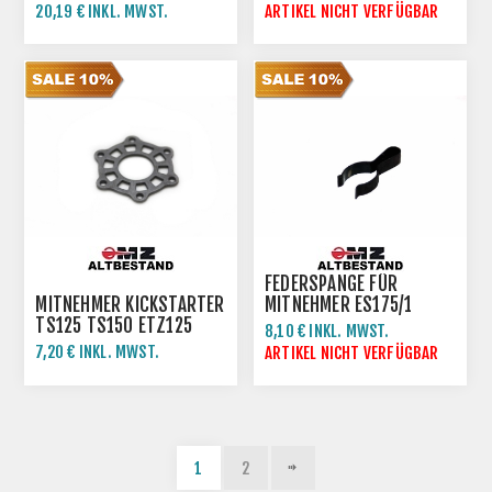
20,19 € INKL. MWST.
ARTIKEL NICHT VERFÜGBAR
FEDERSPANGE FÜR
MITNEHMER KICKSTARTER
MITNEHMER ES175/1
TS125 TS150 ETZ125
ES250/1 ES300
8,10 € INKL. MWST.
ETZ150
7,20 € INKL. MWST.
9,00 € INKL. MWST.
ARTIKEL NICHT VERFÜGBAR
8,00 € INKL. MWST.
1
2