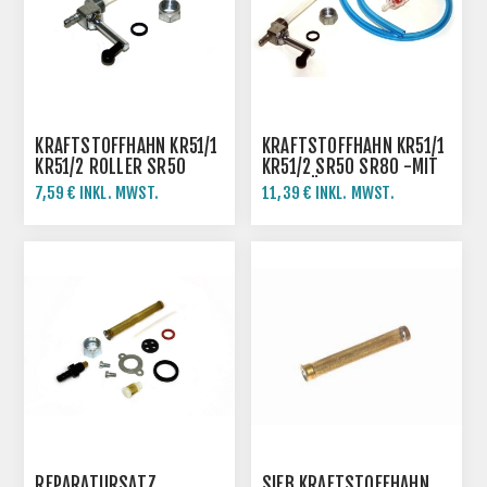
KRAFTSTOFFHAHN KR51/1
KRAFTSTOFFHAHN KR51/1
KR51/2 ROLLER SR50
KR51/2 SR50 SR80 -MIT
SR80 SIMSON
ZUBEHÖR
7,59 € INKL. MWST.
11,39 € INKL. MWST.
REPARATURSATZ
SIEB KRAFTSTOFFHAHN