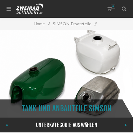
0
Home
/
SIMSON-Ersatzteile
/
Tank und Anbauteile Simson
TANK UND ANBAUTEILE SIMSON
UNTERKATEGORIE AUSWÄHLEN