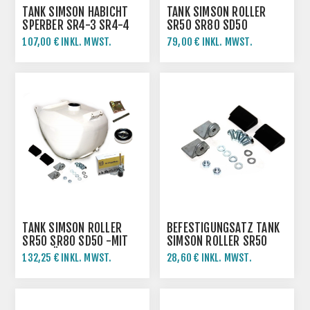
TANK SIMSON HABICHT
TANK SIMSON ROLLER
SPERBER SR4-3 SR4-4
SR50 SR80 SD50
107,00 € INKL. MWST.
79,00 € INKL. MWST.
TANK SIMSON ROLLER
BEFESTIGUNGSATZ TANK
SR50 SR80 SD50 -MIT
SIMSON ROLLER SR50
ZUBEHÖR
SR80 SD50
132,25 € INKL. MWST.
28,60 € INKL. MWST.