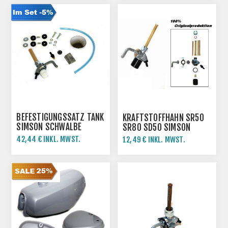
BEFESTIGUNGSSATZ TANK
KRAFTSTOFFHAHN SR50
SIMSON SCHWALBE
SR80 SD50 SIMSON
KR51/1 KR51/2
ROLLER
42,44 € INKL. MWST.
12,49 € INKL. MWST.
44,68 € INKL. MWST.