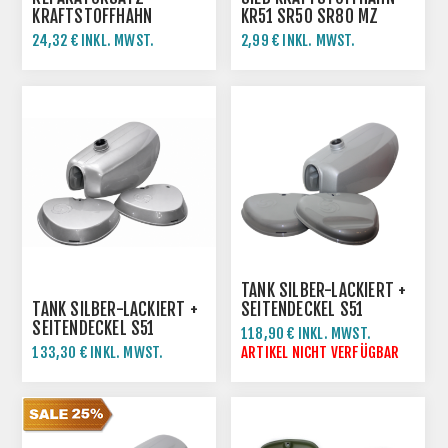
KRAFTSTOFFHAHN
KR51 SR50 SR80 MZ
SIMSON SR50 SR80 KR51
24,32 € INKL. MWST.
2,99 € INKL. MWST.
MZ
TANK SILBER-LACKIERT +
TANK SILBER-LACKIERT +
SEITENDECKEL S51
SEITENDECKEL S51
ENDURO
118,90 € INKL. MWST.
133,30 € INKL. MWST.
ARTIKEL NICHT VERFÜGBAR