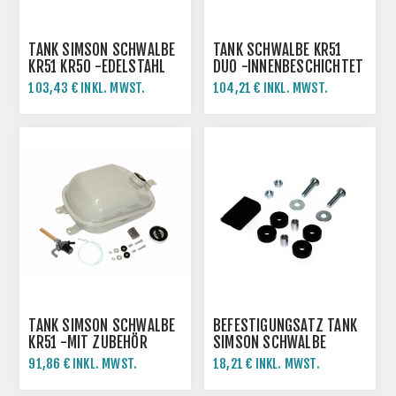
TANK SIMSON SCHWALBE
TANK SCHWALBE KR51
KR51 KR50 -EDELSTAHL
DUO -INNENBESCHICHTET
103,43 € INKL. MWST.
104,21 € INKL. MWST.
TANK SIMSON SCHWALBE
BEFESTIGUNGSATZ TANK
KR51 -MIT ZUBEHÖR
SIMSON SCHWALBE
KR51/1 KR51/2
91,86 € INKL. MWST.
18,21 € INKL. MWST.