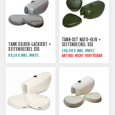
TANK-SET NATO-OLIV +
TANK SILBER-LACKIERT +
SEITENDECKEL S51
SEITENDECKEL S51
ENDURO
169,00 € INKL. MWST.
ENDURO -2.WAHL
89,18 € INKL. MWST.
ARTIKEL NICHT VERFÜGBAR
118,90 € INKL. MWST.