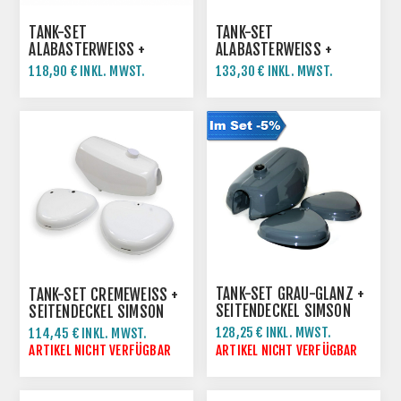
TANK-SET
TANK-SET
ALABASTERWEISS + S
ALABASTERWEISS + S
EITENDECKEL SIMSON S
EITENDECKEL SIMSON S
118,90 € INKL. MWST.
133,30 € INKL. MWST.
51 S70 COMFORT
51 S70 COMFORT
TANK-SET GRAU-GLANZ +
TANK-SET CREMEWEISS + S
SEITENDECKEL SIMSON
EITENDECKEL SIMSON S
S50 S51
51 S70 COMFORT
128,25 € INKL. MWST.
114,45 € INKL. MWST.
135,00 € INKL. MWST.
ARTIKEL NICHT VERFÜGBAR
ARTIKEL NICHT VERFÜGBAR