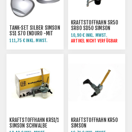
KRAFTSTOFFHAHN SR50
TANK-SET SILBER SIMSON
SR80 SD50 SIMSON
S51 S70 ENDURO -MIT
ROLLER
10,90 € INKL. MWST.
SEITENDECKEL
111,75 € INKL. MWST.
ARTIKEL NICHT VERFÜGBAR
149,00 € INKL. MWST.
KRAFTSTOFFHAHN KR51/1
KRAFTSTOFFHAHN KR50
SIMSON SCHWALBE
SIMSON