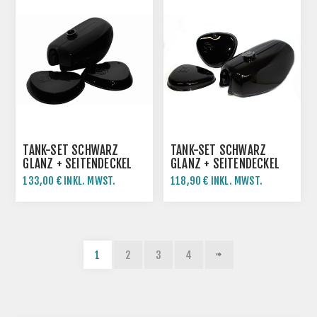
TANK-SET SCHWARZ
TANK-SET SCHWARZ
GLANZ + SEITENDECKEL
GLANZ + SEITENDECKEL
SIMSON S50 S51
SIMSON S50 S51
133,00 € INKL. MWST.
118,90 € INKL. MWST.
1
2
3
4