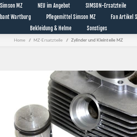
 Simson MZ
NEU im Angebot
SIMSON-Ersatzteile
abant Wartburg
Pflegemittel Simson MZ
Fan Artikel
Bekleidung & Helme
Sonstiges
Home
/
MZ-Ersatzteile
/
Zylinder und Kleinteile MZ