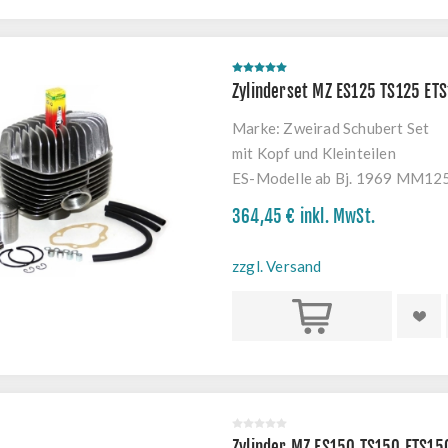
Zylinderset MZ ES125 TS125 ET
Marke:
Zweirad Schubert Set
mit Kopf und Kleinteilen
ES-Modelle ab Bj. 1969 MM1
364,45 € inkl. MwSt.
zzgl. Versand
Kaufen
Zylinder MZ ES150 TS150 ETS15