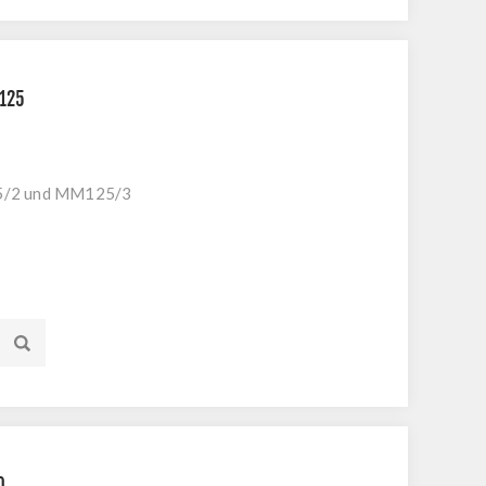
S125
25/2 und MM125/3
0