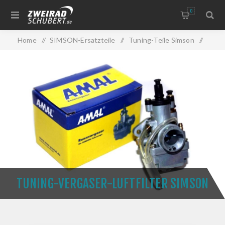
0
Home
/
SIMSON-Ersatzteile
/
Tuning-Teile Simson
/
Tuning-Vergaser-Luftfilter Simson
TUNING-VERGASER-LUFTFILTER SIMSON