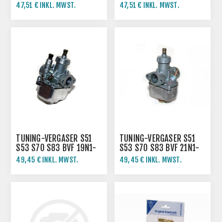
KR51/1 KR51/2 -AMAL
KR51/1 KR51/2 -AMAL
47,51 € INKL. MWST.
47,51 € INKL. MWST.
TUNING-VERGASER S51
TUNING-VERGASER S51
S53 S70 S83 BVF 19N1-
S53 S70 S83 BVF 21N1-
11
11
49,45 € INKL. MWST.
49,45 € INKL. MWST.