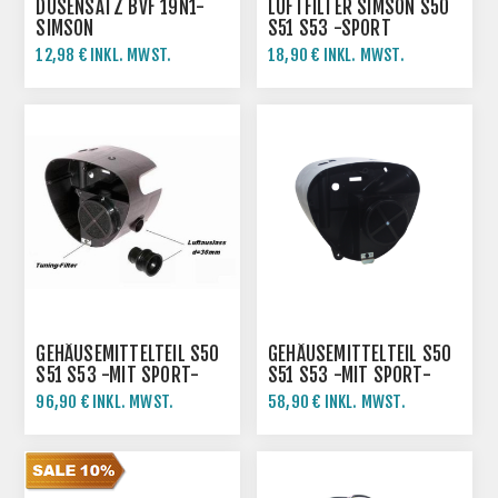
DÜSENSATZ BVF 19N1-
LUFTFILTER SIMSON S50
SIMSON
S51 S53 -SPORT
12,98 € INKL. MWST.
18,90 € INKL. MWST.
GEHÄUSEMITTELTEIL S50
GEHÄUSEMITTELTEIL S50
S51 S53 -MIT SPORT-
S51 S53 -MIT SPORT-
LUFTFILTER
LUFTFILTER
96,90 € INKL. MWST.
58,90 € INKL. MWST.