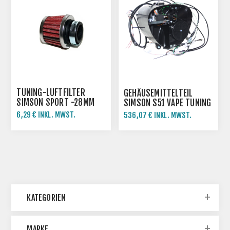
TUNING-LUFTFILTER
GEHÄUSEMITTELTEIL
SIMSON SPORT -28MM
SIMSON S51 VAPE TUNING
-FERTIG MONTIERT
6,29 € INKL. MWST.
536,07 € INKL. MWST.
6,99 € INKL. MWST.
KATEGORIEN
MARKE