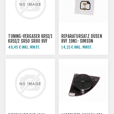
TUNING-VERGASER KR51/1
REPARATURSATZ DÜSEN
KR51/2 SR50 SR80 BVF
BVF 19N1- SIMSON
19N1-12
49,45 € INKL. MWST.
14,23 € INKL. MWST.