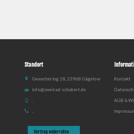
Standort
Informat
Gewerbering 18, 23968 Gägelow
Kontakt
info@zweirad-schubert.de
Datensch
.
AGB & Wi
.
Impressu
Vertrag widerrufen