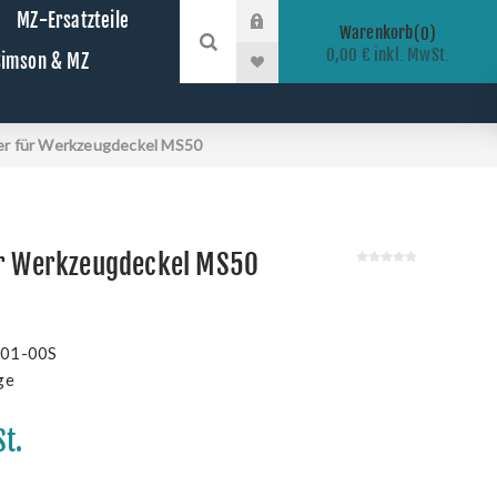
MZ-Ersatzteile
Warenkorb
0
0,00 € inkl. MwSt.
 Simson & MZ
er für Werkzeugdeckel MS50
ür Werkzeugdeckel MS50
01-00S
ge
St.