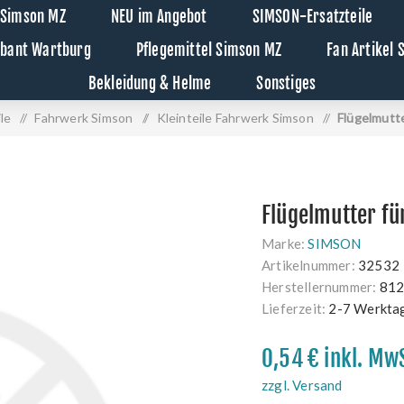
 Simson MZ
NEU im Angebot
SIMSON-Ersatzteile
abant Wartburg
Pflegemittel Simson MZ
Fan Artikel
Bekleidung & Helme
Sonstiges
le
/
Fahrwerk Simson
/
Kleinteile Fahrwerk Simson
/
Flügelmutt
Flügelmutter f
Marke:
SIMSON
Artikelnummer:
32532
Herstellernummer:
812
Lieferzeit:
2-7 Werkta
0,54 € inkl. Mw
zzgl. Versand