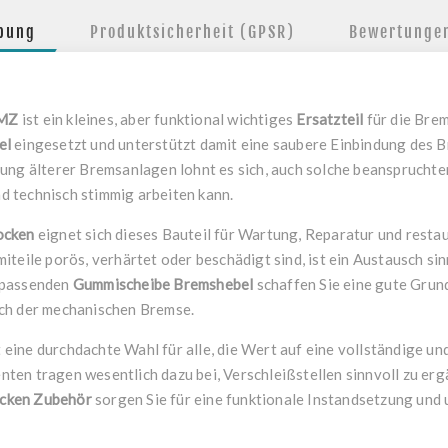
ibung
Produktsicherheit (GPSR)
Bewertunge
 MZ
ist ein kleines, aber funktional wichtiges
Ersatzteil
für die Brem
el
eingesetzt und unterstützt damit eine saubere Einbindung des 
ung älterer Bremsanlagen lohnt es sich, auch solche beanspruchten
d technisch stimmig arbeiten kann.
ocken
eignet sich dieses Bauteil für Wartung, Reparatur und rest
ile porös, verhärtet oder beschädigt sind, ist ein Austausch sin
 passenden
Gummischeibe Bremshebel
schaffen Sie eine gute Grun
ich der mechanischen Bremse.
t eine durchdachte Wahl für alle, die Wert auf eine vollständige u
ten tragen wesentlich dazu bei, Verschleißstellen sinnvoll zu er
cken Zubehör
sorgen Sie für eine funktionale Instandsetzung und 