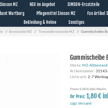
 Simson MZ
NEU im Angebot
SIMSON-Ersatzteile
abant Wartburg
Pflegemittel Simson MZ
Fan Artikel
Bekleidung & Helme
Sonstiges
le
/
Bremsteile MZ
/
Trommelbremsteile MZ
/
Gummischeibe B
Gummischeibe 
Marke:
MZ-Altbestand
Artikelnummer:
31543
Lieferzeit:
2-7 Werkta
Preis:
2,00 € inkl. MwSt.
1,80 € in
Ihr Preis:
zzgl. Versand