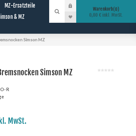
MZ-Ersatzteile
Warenkorb
0
0,00 € inkl. MwSt.
 Simson & MZ
remsnocken Simson MZ
Bremsnocken Simson MZ
-O-R
ge
kl. MwSt.