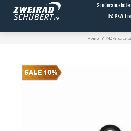
Sonderangebote
IFA PKW Tr
Home
/
MZ-Ersatztei