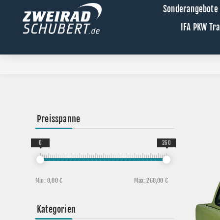
Sonderangebote
IFA PKW Tr
Preisspanne
0
260
Min:
0,00 €
Max:
260,00 €
Kategorien