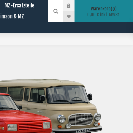
MZ-Ersatzteile
Warenkorb
0
0,00 € inkl. MwSt.
 Simson & MZ