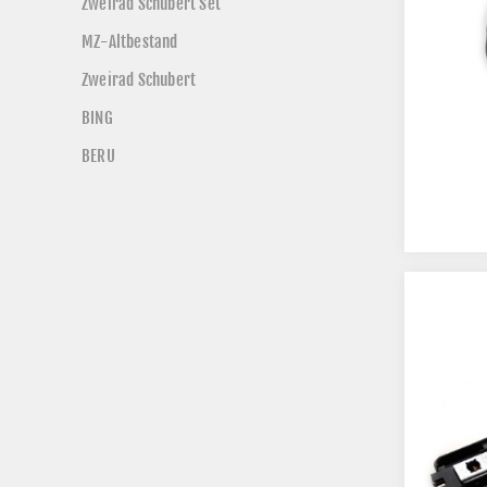
Zweirad Schubert Set
MZ-Altbestand
Zweirad Schubert
BING
BERU