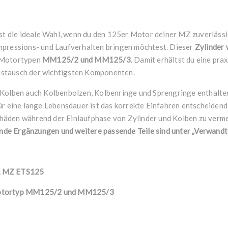
st die ideale Wahl, wenn du den 125er Motor deiner MZ zuverläss
mpressions- und Laufverhalten bringen möchtest. Dieser
Zylinder 
 Motortypen
MM125/2 und MM125/3
. Damit erhältst du eine pra
stausch der wichtigsten Komponenten.
 Kolben auch Kolbenbolzen, Kolbenringe und Sprengringe enthalten
ür eine lange Lebensdauer ist das korrekte Einfahren entscheidend
äden während der Einlaufphase von Zylinder und Kolben zu verme
nde Ergänzungen und weitere passende Teile sind unter „Verwandt
, MZ ETS125
Motortyp MM125/2 und MM125/3