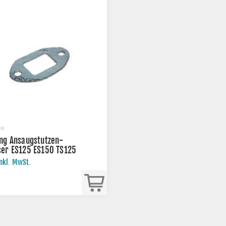
ng Ansaugstutzen-
ser ES125 ES150 TS125
inkl. MwSt.