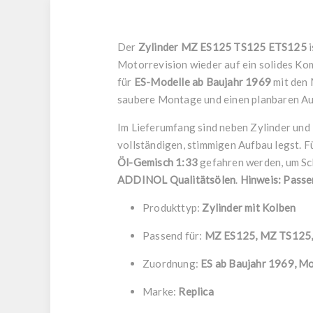
Der
Zylinder MZ ES125 TS125 ETS125
i
Motorrevision wieder auf ein solides Ko
für
ES-Modelle ab Baujahr 1969
mit den
saubere Montage und einen planbaren Au
Im Lieferumfang sind neben Zylinder und
vollständigen, stimmigen Aufbau legst. F
Öl-Gemisch 1:33
gefahren werden, um Sch
ADDINOL Qualitätsölen
.
Hinweis: Passe
Produkttyp:
Zylinder mit Kolben
Passend für:
MZ ES125, MZ TS125
Zuordnung:
ES ab Baujahr 1969, 
Marke:
Replica