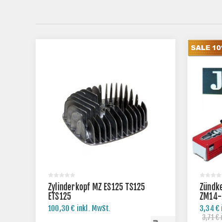
Zylinderkopf MZ ES125 TS125
Zündk
ETS125
ZM14-
100,30 € inkl. MwSt.
3,34 € 
3,71 € 