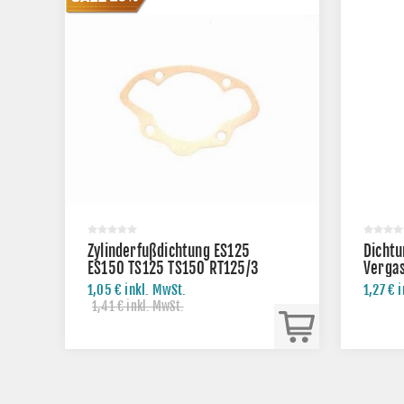
Zylinderfußdichtung ES125
Dichtu
ES150 TS125 TS150 RT125/3
Verga
TS150
1,05 € inkl. MwSt.
1,27 € 
1,41 € inkl. MwSt.