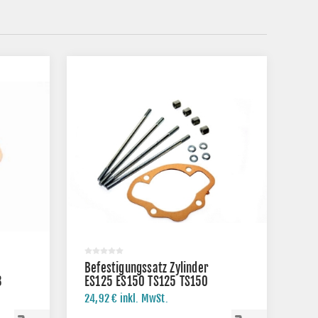
Befestigungssatz Zylinder
3
ES125 ES150 TS125 TS150
ETS150
24,92 € inkl. MwSt.