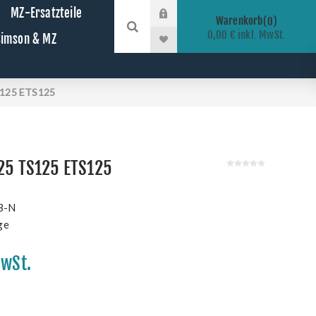
MZ-Ersatzteile
Warenkorb
0
0,00 € inkl. MwSt.
 Simson & MZ
S125 ETS125
125 TS125 ETS125
B-N
ge
MwSt.