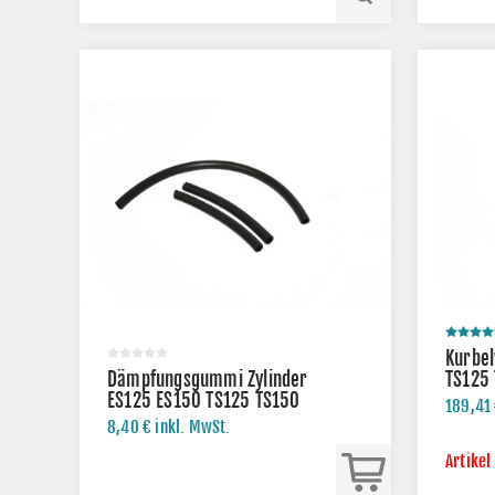
Kurbel
Dämpfungsgummi Zylinder
TS125
ES125 ES150 TS125 TS150
189,41 
ETS125
8,40 € inkl. MwSt.
Artikel