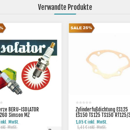
Verwandte Produkte
erze BERU-ISOLATOR
Zylinderfußdichtung ES125
260 Simson MZ
ES150 TS125 TS150 RT125/
inkl. MwSt.
1,05 € inkl. MwSt.
inkl. MwSt.
1,41 € inkl. MwSt.