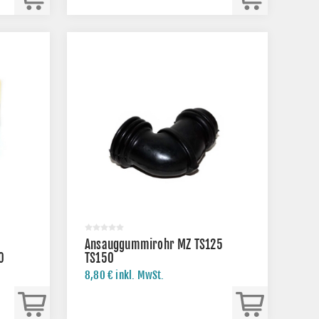
Ansauggummirohr MZ TS125
0
TS150
8,80 € inkl. MwSt.