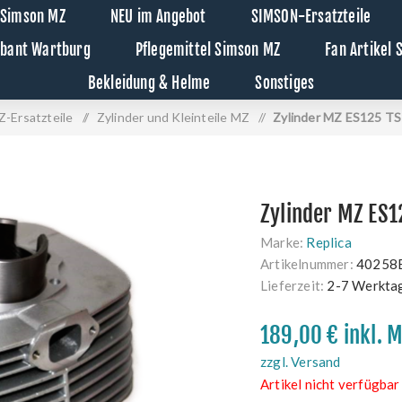
 Simson MZ
NEU im Angebot
SIMSON-Ersatzteile
abant Wartburg
Pflegemittel Simson MZ
Fan Artikel
Bekleidung & Helme
Sonstiges
-Ersatzteile
/
Zylinder und Kleinteile MZ
/
Zylinder MZ ES125 T
Zylinder MZ ES
Marke:
Replica
Artikelnummer:
40258
Lieferzeit:
2-7 Werkta
189,00 € inkl. 
zzgl. Versand
Artikel nicht verfügbar