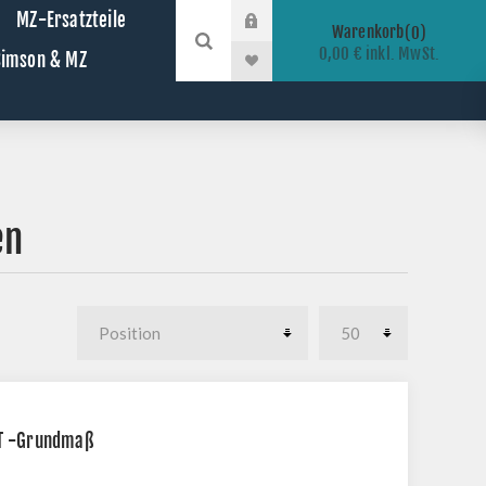
MZ-Ersatzteile
Warenkorb
0
0,00 € inkl. MwSt.
 Simson & MZ
en
ET -Grundmaß