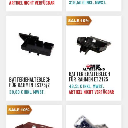
319,50 € INKL. MWST.
ARTIKEL NICHT VERFÜGBAR
355,00 € INKL. MWST.
BATTERIEHALTEBLECH
FÜR RAHMEN ETZ125
BATTERIEHALTEBLECH
ETZ150 ETZ250 ETZ251
FÜR RAHMEN ES175/2
48,51 € INKL. MWST.
ES250/2 ETS250
53,90 € INKL. MWST.
30,80 € INKL. MWST.
ARTIKEL NICHT VERFÜGBAR