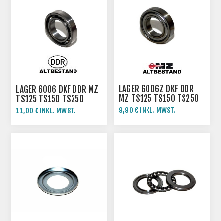
LAGER 6006Z DKF DDR
LAGER 6006 DKF DDR MZ
MZ TS125 TS150 TS250
TS125 TS150 TS250
ETZ250 ETZ251
ETZ250 ETZ251
9,90 € INKL. MWST.
11,00 € INKL. MWST.
11,00 € INKL. MWST.