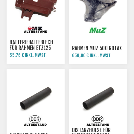
BATTERIEHALTEBLECH
FÜR RAHMEN ETZ125
RAHMEN MUZ 500 ROTAX
ETZ150 ETZ251
55,76 € INKL. MWST.
650,00 € INKL. MWST.
61,95 € INKL. MWST.
DISTANZHÜLSE FÜR