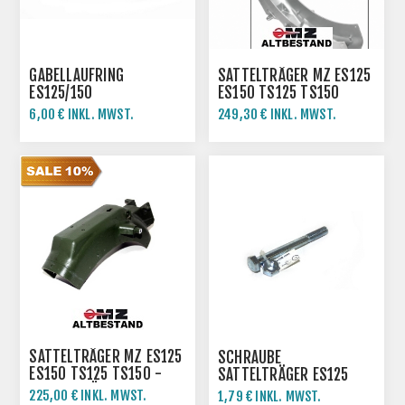
GABELLAUFRING
SATTELTRÄGER MZ ES125
ES125/150
ES150 TS125 TS150
6,00 € INKL. MWST.
249,30 € INKL. MWST.
11,99 € INKL. MWST.
277,00 € INKL. MWST.
SATTELTRÄGER MZ ES125
SCHRAUBE
ES150 TS125 TS150 -
SATTELTRÄGER ES125
GST-AUSFÜHRUNG
ES150 TS125 TS150
225,00 € INKL. MWST.
1,79 € INKL. MWST.