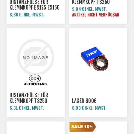
DISTANZHÜLSE FÜR
KLEMMKOPF TS250
KLEMMKOPF ES125 ES150
ETZ250 ETZ251
9,04 € INKL. MWST.
TS125 TS150
8,80 € INKL. MWST.
ARTIKEL NICHT VERFÜGBAR
DISTANZHÜLSE FÜR
KLEMMKOPF TS250
LAGER 6006
ETZ250 ETZ251
6,31 € INKL. MWST.
8,90 € INKL. MWST.