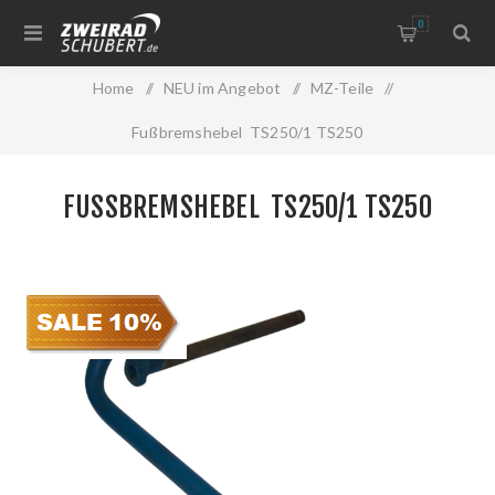
0
Home
/
NEU im Angebot
/
MZ-Teile
/
Fußbremshebel TS250/1 TS250
FUSSBREMSHEBEL TS250/1 TS250