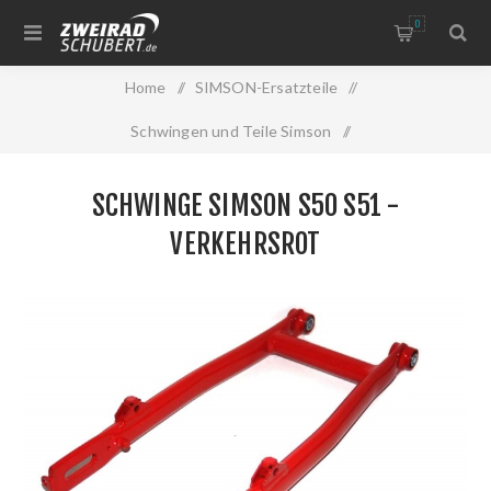
0
Home
/
SIMSON-Ersatzteile
/
Schwingen und Teile Simson
/
Schwingen und Teile Simson S50 S51 S70 S53 S83 MS50
/
SCHWINGE SIMSON S50 S51 -
Schwinge Simson S50 S51 -verkehrsrot
VERKEHRSROT