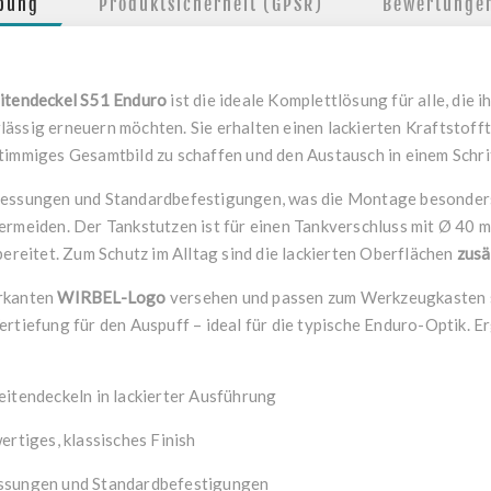
ibung
Produktsicherheit (GPSR)
Bewertunge
eitendeckel S51 Enduro
ist die ideale Komplettlösung für alle, die
ässig erneuern möchten. Sie erhalten einen lackierten Kraftstoffta
timmiges Gesamtbild zu schaffen und den Austausch in einem Schrit
messungen und Standardbefestigungen, was die Montage besonders 
ermeiden. Der Tankstutzen ist für einen Tankverschluss mit Ø 40 
eitet. Zum Schutz im Alltag sind die lackierten Oberflächen
zusä
arkanten
WIRBEL-Logo
versehen und passen zum Werkzeugkasten 
rtiefung für den Auspuff – ideal für die typische Enduro-Optik. Er
eitendeckeln in lackierter Ausführung
ertiges, klassisches Finish
essungen und Standardbefestigungen