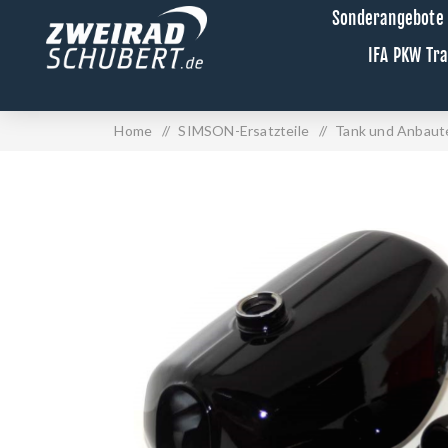
Sonderangebote
IFA PKW Tr
Home
/
SIMSON-Ersatzteile
/
Tank und Anbaute