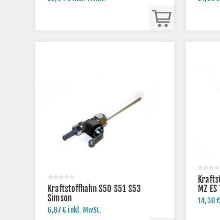
Krafts
Kraftstoffhahn S50 S51 S53
MZ ES 
Simson
14,30 €
6,87 € inkl. MwSt.