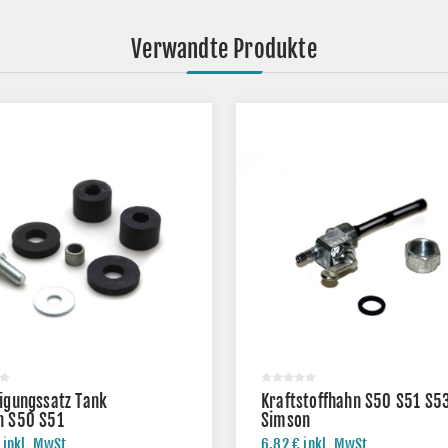
Verwandte Produkte
igungssatz Tank
Kraftstoffhahn S50 S51 S5
n S50 S51
Simson
 inkl. MwSt.
6,82 € inkl. MwSt.