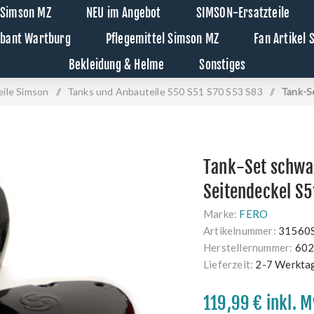
 Simson MZ
NEU im Angebot
SIMSON-Ersatzteile
abant Wartburg
Pflegemittel Simson MZ
Fan Artikel
Bekleidung & Helme
Sonstiges
ile Simson
/
Tanks und Anbauteile S50 S51 S70 S53 S83
/
Tank-Se
Tank-Set schwar
Seitendeckel S5
Marke:
FERO
Artikelnummer:
31560
Herstellernummer:
602
Lieferzeit:
2-7 Werkta
119,99 € inkl. 