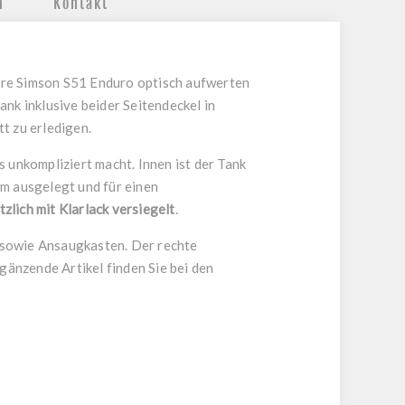
n
Kontakt
 ihre Simson S51 Enduro optisch aufwerten
nk inklusive beider Seitendeckel in
t zu erledigen.
unkompliziert macht. Innen ist der Tank
mm ausgelegt und für einen
tzlich mit Klarlack versiegelt
.
sowie Ansaugkasten. Der rechte
gänzende Artikel finden Sie bei den