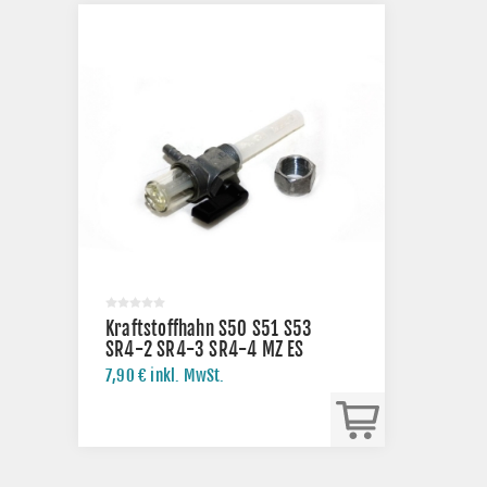
Kraftstoffhahn S50 S51 S53
SR4-2 SR4-3 SR4-4 MZ ES
TS ETZ
7,90 € inkl. MwSt.