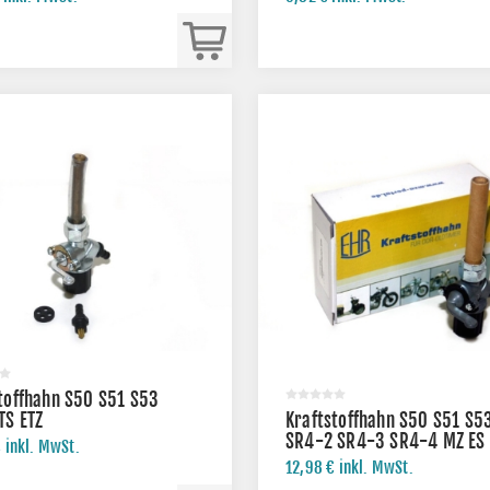
toffhahn S50 S51 S53
TS ETZ
Kraftstoffhahn S50 S51 S5
SR4-2 SR4-3 SR4-4 MZ ES
 inkl. MwSt.
TS ETZ
12,98 € inkl. MwSt.