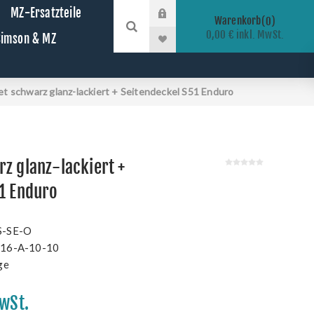
MZ-Ersatzteile
Warenkorb
0
0,00 € inkl. MwSt.
 Simson & MZ
t schwarz glanz-lackiert + Seitendeckel S51 Enduro
z glanz-lackiert +
1 Enduro
S-SE-O
16-A-10-10
ge
MwSt.