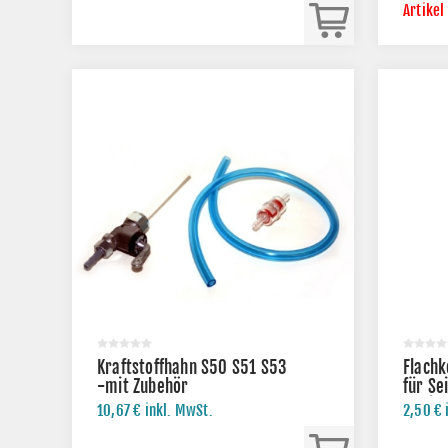
Artikel
Kraftstoffhahn S50 S51 S53
Flach
-mit Zubehör
für Se
- mit 
10,67 € inkl. MwSt.
2,50 € 