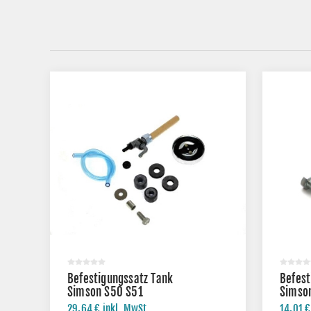
Befestigungssatz Tank
Befest
Simson S50 S51
Simso
29,64 € inkl. MwSt.
14,01 €