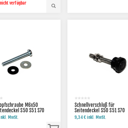
 nicht verfügbar
kopfschraube M6x50
Schnellverschluß für
itendeckel S50 S51 S70
Seitendeckel S50 S51 S70
Zubehör
inkl. MwSt.
9,34 € inkl. MwSt.