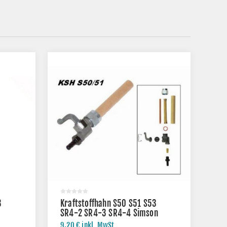
3
Kraftstoffhahn S50 S51 S53
SR4-2 SR4-3 SR4-4 Simson
9,20 € inkl. MwSt.