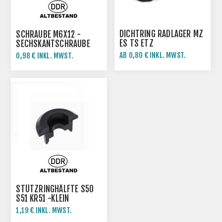
DICHTRING RADLAGER MZ
SCHRAUBE M6X12 -
ES TS ETZ
SECHSKANTSCHRAUBE
AB 0,80 € INKL. MWST.
0,98 € INKL. MWST.
1,60 € INKL. MWST.
STÜTZRINGHÄLFTE S50
S51 KR51 -KLEIN
1,19 € INKL. MWST.