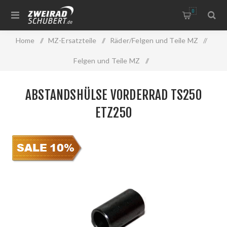
0
Home
/
MZ-Ersatzteile
/
Räder/Felgen und Teile MZ
/
Felgen und Teile MZ
/
Abstandshülse Vorderrad TS250 ETZ250
ABSTANDSHÜLSE VORDERRAD TS250
ETZ250