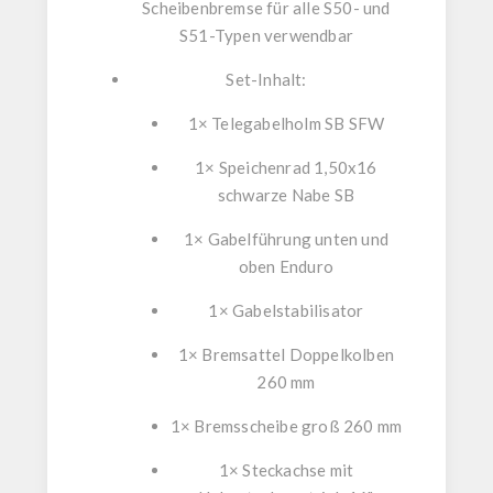
Scheibenbremse
für
alle S50- und
S51-Typen
verwendbar
Set-Inhalt:
1× Telegabelholm SB SFW
1× Speichenrad 1,50x16
schwarze Nabe SB
1× Gabelführung unten und
oben Enduro
1× Gabelstabilisator
1× Bremsattel Doppelkolben
260 mm
1× Bremsscheibe groß 260 mm
1× Steckachse mit