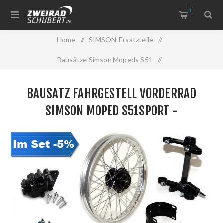
0
Home
/
SIMSON-Ersatzteile
/
Bausätze Simson Mopeds S51
/
Bausatz Simson Moped S51sport
/
BAUSATZ FAHRGESTELL VORDERRAD
Bausatz Fahrgestell Vorderrad Simson Moped S51sport -
SIMSON MOPED S51SPORT -
Scheibenbremse
SCHEIBENBREMSE