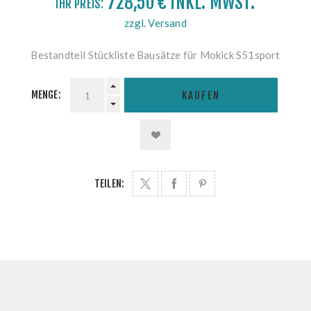
728,50 € INKL. MWST.
IHR PREIS:
zzgl. Versand
Bestandteil Stückliste Bausätze für Mokick S51sport
MENGE:
KAUFEN
TEILEN: