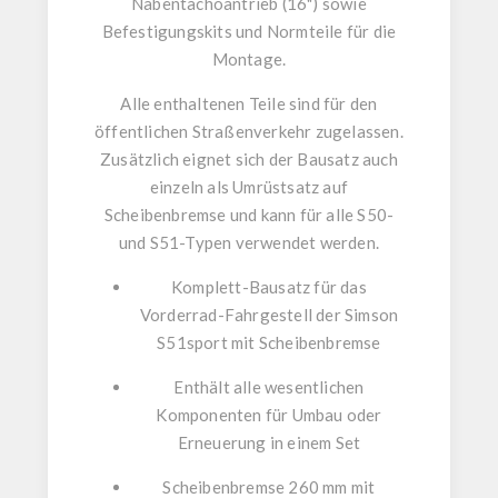
Nabentachoantrieb (16")
sowie
Befestigungskits und Normteile
für die
Montage.
Alle enthaltenen Teile sind
für den
öffentlichen Straßenverkehr zugelassen
.
Zusätzlich eignet sich der Bausatz auch
einzeln als Umrüstsatz auf
Scheibenbremse
und kann für
alle S50-
und S51-Typen
verwendet werden.
Komplett-Bausatz für das
Vorderrad-Fahrgestell der Simson
S51sport
mit Scheibenbremse
Enthält alle wesentlichen
Komponenten für Umbau oder
Erneuerung in einem Set
Scheibenbremse 260 mm
mit