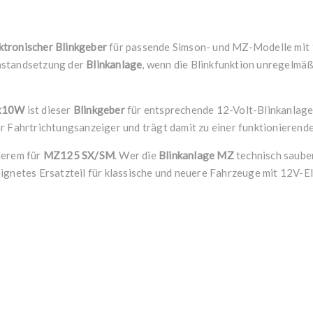
ktronischer Blinkgeber
für passende Simson- und MZ-Modelle mit 12
nstandsetzung der
Blinkanlage
, wenn die Blinkfunktion unregelmä
)x10W
ist dieser
Blinkgeber
für entsprechende 12-Volt-Blinkanlagen
r Fahrtrichtungsanzeiger und trägt damit zu einer funktionierend
derem für
MZ125 SX/SM
. Wer die
Blinkanlage MZ
technisch sauber
ignetes Ersatzteil für klassische und neuere Fahrzeuge mit 12V-El