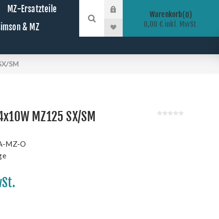
MZ-Ersatzteile
Warenkorb
0
0,00 € inkl. MwSt.
 Simson & MZ
SX/SM
 4x10W MZ125 SX/SM
A-MZ-O
ge
wSt.