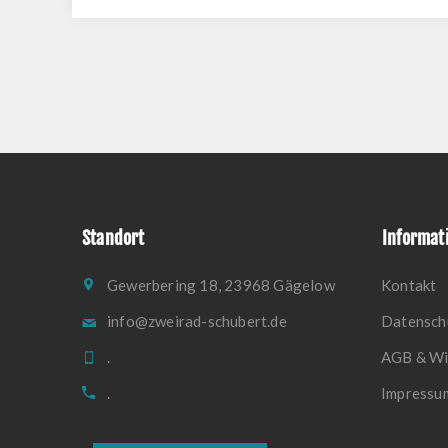
Standort
Informat
Gewerbering 18, 23968 Gägelow
Kontakt
info@zweirad-schubert.de
Datensch
.
AGB & Wi
.
Impressu