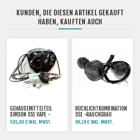
KUNDEN, DIE DIESEN ARTIKEL GEKAUFT
HABEN, KAUFTEN AUCH
GEHÄUSEMITTELTEIL
RÜCKLICHTKOMBINATION
SIMSON S51 VAPE -
S51 -RAUCHGRAU
FERTIG MONTIERT
565,80 € INKL. MWST.
96,18 € INKL. MWST.