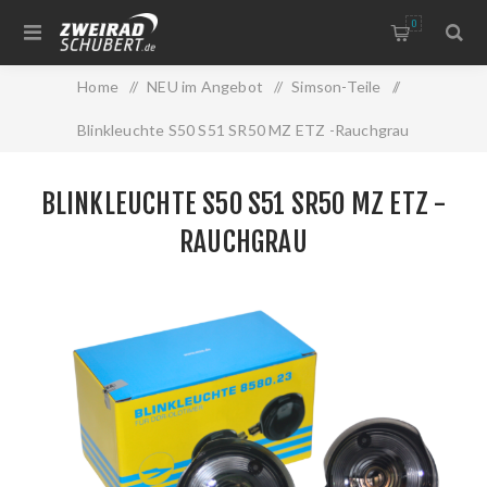
0
Home
/
NEU im Angebot
/
Simson-Teile
/
Blinkleuchte S50 S51 SR50 MZ ETZ -Rauchgrau
BLINKLEUCHTE S50 S51 SR50 MZ ETZ -
RAUCHGRAU