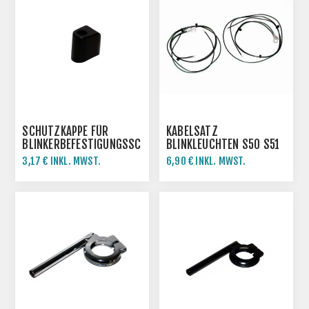
SCHUTZKAPPE FÜR
KABELSATZ
BLINKERBEFESTIGUNGSSCHELLE
BLINKLEUCHTEN S50 S51
SIMSON MZ
-VORN
3,17 € INKL. MWST.
6,90 € INKL. MWST.