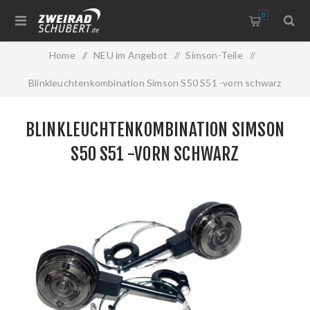
0
Home
/
NEU im Angebot
/
Simson-Teile
/
Blinkleuchtenkombination Simson S50 S51 -vorn schwarz
BLINKLEUCHTENKOMBINATION SIMSON
S50 S51 -VORN SCHWARZ