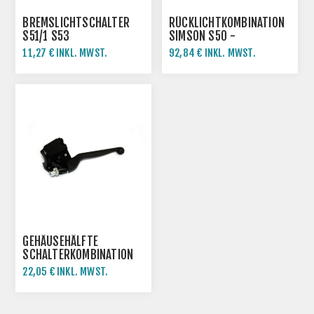
BREMSLICHTSCHALTER
RÜCKLICHTKOMBINATION
S51/1 S53
SIMSON S50 -
RAUCHGRAU
11,27 € INKL. MWST.
92,84 € INKL. MWST.
GEHÄUSEHÄLFTE
SCHALTERKOMBINATION
MIT HEBEL S51 SR50
22,05 € INKL. MWST.
SR80