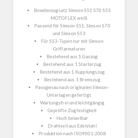
Bowdenzugsatz Simson S51 S70 S53
MOTOFLEX weiß
Passend für
Simson S51
,
Simson S70
und
Simson S53
Für
S53-Typen
nur mit
Simson
Griffarmaturen
Bestehend aus
1 Gaszug
Bestehend aus
1 Starterzug
Bestehend aus
1 Kupplungszug
Bestehend aus
1 Bremszug
Passgenau
nach originalen Simson-
Unterlagen gefertigt
Wartungsfrei
und
leichtgängig
Geprüfte Zugfestigkeit
Hoch belastbar
Drahtseil aus Edelstahl
Produktion nach
ISO9001:2008