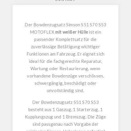
Der
Bowdenzugsatz Simson S51 S70 S53
MOTOFLEX
mit weißer Hülle
ist ein
passender Komplettsatz für die
zuverlässige Betätigung wichtiger
Funktionen am Fahrzeug. Er eignet sich
ideal für die fachgerechte Reparatur,
Wartung oder Restaurierung, wenn
vorhandene
Bowdenzüge
verschlissen,
schwergängig, beschädigt oder
unvollständig sind.
Der
Bowdenzugsatz S51 S70 S53
besteht aus
1 Gaszug
,
1 Starterzug
,
1
Kupplungszug
und
1 Bremszug
. Die Züge
sind passgenau nach Vorgabe der