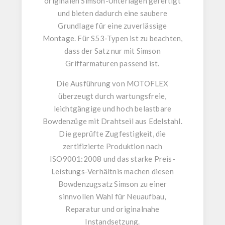
originalen Simson-Unterlagen gefertigt
und bieten dadurch eine saubere
Grundlage für eine zuverlässige
Montage. Für
S53-Typen
ist zu beachten,
dass der Satz nur mit
Simson
Griffarmaturen
passend ist.
Die Ausführung von
MOTOFLEX
überzeugt durch
wartungsfreie
,
leichtgängige
und hoch belastbare
Bowdenzüge mit
Drahtseil aus Edelstahl
.
Die geprüfte Zugfestigkeit, die
zertifizierte Produktion nach
ISO9001:2008
und das starke Preis-
Leistungs-Verhältnis machen diesen
Bowdenzugsatz Simson
zu einer
sinnvollen Wahl für Neuaufbau,
Reparatur und originalnahe
Instandsetzung.