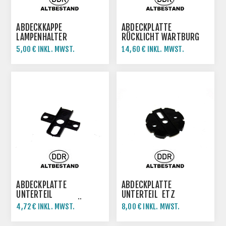
ABDECKKAPPE
ABDECKPLATTE
LAMPENHALTER
RÜCKLICHT WARTBURG
WARTBURG
1.3
5,00 € INKL. MWST.
14,60 € INKL. MWST.
ABDECKPLATTE
ABDECKPLATTE
UNTERTEIL
UNTERTEIL ETZ
INSTRUMENTENTRÄGER
4,72 € INKL. MWST.
8,00 € INKL. MWST.
MZ ETZ