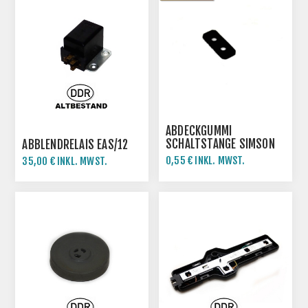
ABDECKGUMMI
SCHALTSTANGE SIMSON
ABBLENDRELAIS EAS/12
ROLLER SR50 SR80 SD50
0,55 € INKL. MWST.
35,00 € INKL. MWST.
1,10 € INKL. MWST.