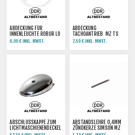
ABDECKUNG FÜR
ABDECKUNG
INNENLEUCHTE ROBUR LO
TACHOANTRIEB MZ TS
B1000 WARTBURG 311
ETZ
6,00 € INKL. MWST.
7,50 € INKL. MWST.
ABSCHLUSSKAPPE ZUM L
ABSTANDSLEHRE 0,4MM
ICHTMASCHIENENDECKEL E
ZÜNDKERZE SIMSON MZ
S125 ES150 TS125 T