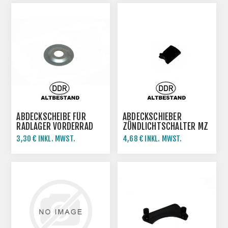
ABDECKSCHEIBE FÜR
ABDECKSCHIEBER
RADLAGER VORDERRAD
ZÜNDLICHTSCHALTER MZ
TS125 TS150 ETZ125
ETZ
3,30 € INKL. MWST.
4,68 € INKL. MWST.
ETZ150