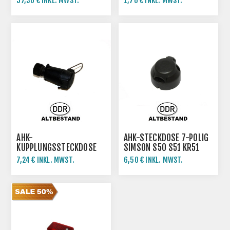
57,30 € INKL. MWST.
1,70 € INKL. MWST.
S150
AHK-
AHK-STECKDOSE 7-POLIG
KUPPLUNGSSTECKDOSE
SIMSON S50 S51 KR51
PLAST. 7-POLIG
SR50 SR80
7,24 € INKL. MWST.
6,50 € INKL. MWST.