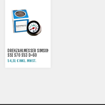
DREHZAHLMESSER SIMSON
S51 S70 S53 D=60
54,51 € INKL. MWST.