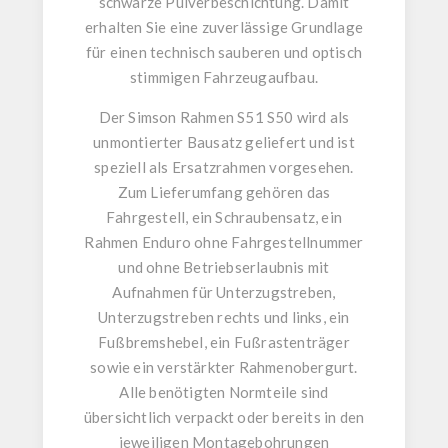
schwarze Pulverbeschichtung
. Damit
erhalten Sie eine zuverlässige Grundlage
für einen technisch sauberen und optisch
stimmigen Fahrzeugaufbau.
Der
Simson Rahmen S51 S50
wird als
unmontierter Bausatz
geliefert und ist
speziell als
Ersatzrahmen
vorgesehen.
Zum Lieferumfang gehören das
Fahrgestell
, ein
Schraubensatz
, ein
Rahmen Enduro ohne Fahrgestellnummer
und ohne Betriebserlaubnis
mit
Aufnahmen für Unterzugstreben
,
Unterzugstreben rechts und links
, ein
Fußbremshebel
, ein
Fußrastenträger
sowie ein
verstärkter Rahmenobergurt
.
Alle benötigten Normteile sind
übersichtlich verpackt oder bereits in den
jeweiligen Montagebohrungen