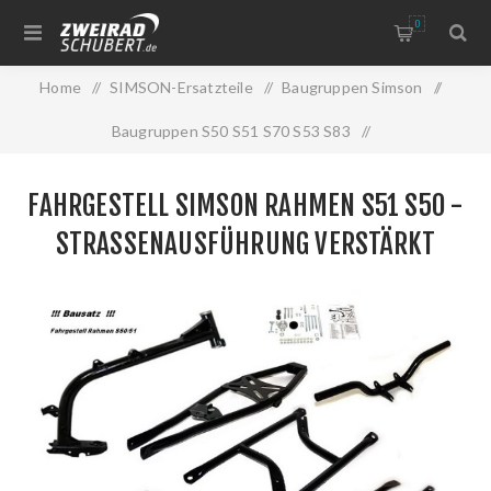
0
Home
/
SIMSON-Ersatzteile
/
Baugruppen Simson
/
Baugruppen S50 S51 S70 S53 S83
/
Fahrgestell Simson Rahmen S51 S50 -Straßenausführung
FAHRGESTELL SIMSON RAHMEN S51 S50 -
verstärkt
STRASSENAUSFÜHRUNG VERSTÄRKT