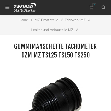
0
Home
/
MZ-Ersatzteile
/
Fahrwerk MZ
/
Lenker und Anbauteile MZ
/
Gummimanschette Tachometer DZM MZ TS125 TS150 TS250
GUMMIMANSCHETTE TACHOMETER
DZM MZ TS125 TS150 TS250