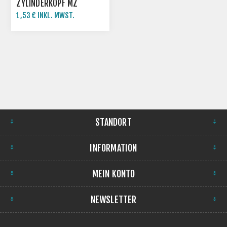
ZYLINDERKOPF MZ
ETZ250 ETZ251 -0,2MM
1,53 € INKL. MWST.
1,70 € INKL. MWST.
STANDORT
INFORMATION
MEIN KONTO
NEWSLETTER