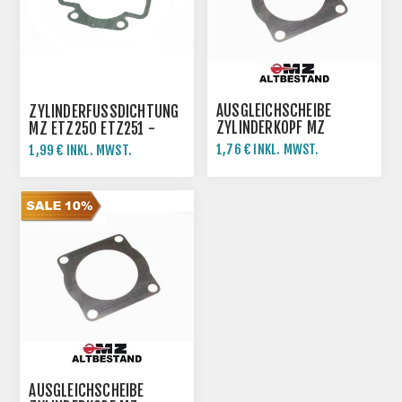
AUSGLEICHSCHEIBE
ZYLINDERFUSSDICHTUNG M
ZYLINDERKOPF MZ
Z ETZ250 ETZ251 -K
ETZ250 ETZ251 -0,4MM
LINGERIT
1,76 € INKL. MWST.
1,99 € INKL. MWST.
1,95 € INKL. MWST.
AUSGLEICHSCHEIBE