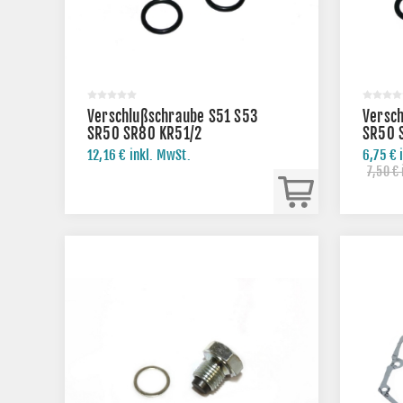
Verschlußschraube S51 S53
Versc
SR50 SR80 KR51/2
SR50 
12,16 € inkl. MwSt.
6,75 € 
7,50 € 