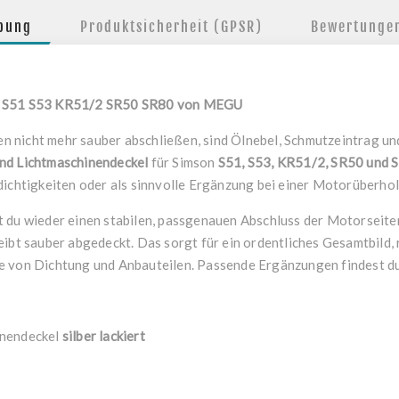
ibung
Produktsicherheit (GPSR)
Bewertunge
el S51 S53 KR51/2 SR50 SR80 von MEGU
 nicht mehr sauber abschließen, sind Ölnebel, Schmutzeintrag und
nd Lichtmaschinendeckel
für Simson
S51, S53, KR51/2, SR50 und 
dichtigkeiten oder als sinnvolle Ergänzung bei einer Motorüberho
t du wieder einen stabilen, passgenauen Abschluss der Motorseit
eibt sauber abgedeckt. Das sorgt für ein ordentliches Gesamtbild, 
e von Dichtung und Anbauteilen. Passende Ergänzungen findest d
inendeckel
silber lackiert