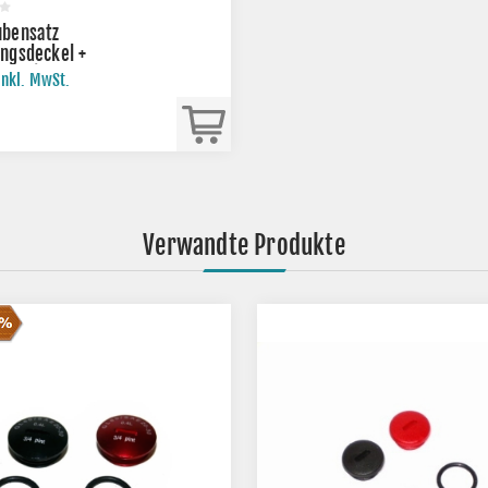
ubensatz
ngsdeckel +
aschinendeckel
inkl. MwSt.
n S51 S53 SR50 SR80
2
Verwandte Produkte