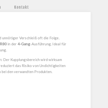
n
Kontakt
 unnötiger Verschleiß oft die Folge.
SR80
in der
4-Gang
-Ausführung. Ideal für
lung.
en: Der Kupplungsbereich wird wirksam
reduziert das Risiko von Undichtigkeiten
u bei den verwandten Produkten.