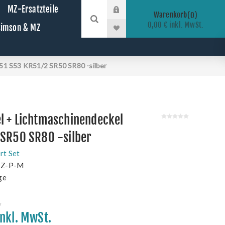
MZ-Ersatzteile
Warenkorb
0
0,00 € inkl. MwSt.
 Simson & MZ
51 S53 KR51/2 SR50 SR80 -silber
l + Lichtmaschinendeckel
 SR50 SR80 -silber
rt Set
-Z-P-M
ge
.
inkl. MwSt.