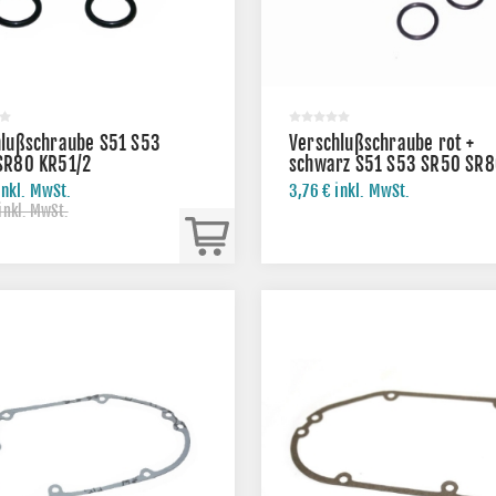
hlußschraube S51 S53
Verschlußschraube rot +
SR80 KR51/2
schwarz S51 S53 SR50 SR
KR51/2
inkl. MwSt.
3,76 € inkl. MwSt.
inkl. MwSt.