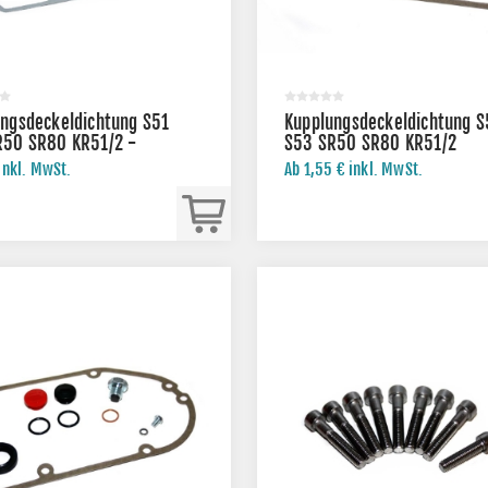
ngsdeckeldichtung S51
Kupplungsdeckeldichtung S
R50 SR80 KR51/2 -
S53 SR50 SR80 KR51/2
RIT
inkl. MwSt.
Ab 1,55 € inkl. MwSt.