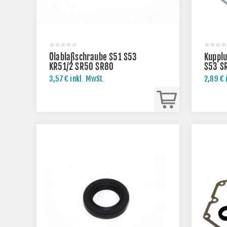
Ölablaßschraube S51 S53
Kupplu
KR51/2 SR50 SR80
S53 S
KLINGE
3,57 € inkl. MwSt.
2,89 € 