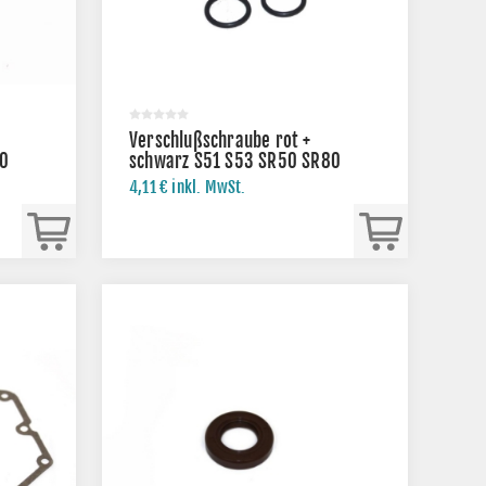
Verschlußschraube rot +
80
schwarz S51 S53 SR50 SR80
KR51/2
4,11 € inkl. MwSt.