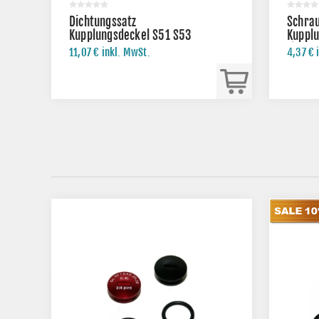
Dichtungssatz
Schra
Kupplungsdeckel S51 S53
Kupplu
SR50 KR51/2
Lichtm
11,07 € inkl. MwSt.
4,37 € 
Simso
KR51/