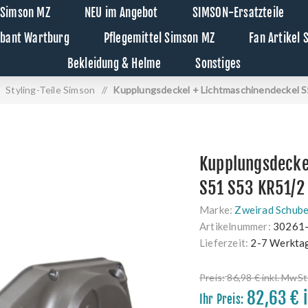
 Simson MZ
NEU im Angebot
SIMSON-Ersatzteile
abant Wartburg
Pflegemittel Simson MZ
Fan Artikel
Bekleidung & Helme
Sonstiges
Styling-Teile Simson
/
Kupplungsdeckel + Lichtmaschinendeckel S
Kupplungsdecke
S51 S53 KR51/2
Marke:
Zweirad Schube
Artikelnummer:
30261
Lieferzeit:
2-7 Werkta
Preis:
86,98 € inkl. MwSt
82,63 € 
Ihr Preis: