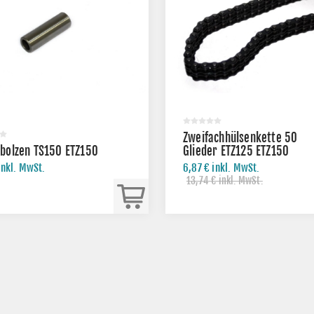
Zweifachhülsenkette 50
bolzen TS150 ETZ150
Glieder ETZ125 ETZ150
inkl. MwSt.
6,87 € inkl. MwSt.
13,74 € inkl. MwSt.