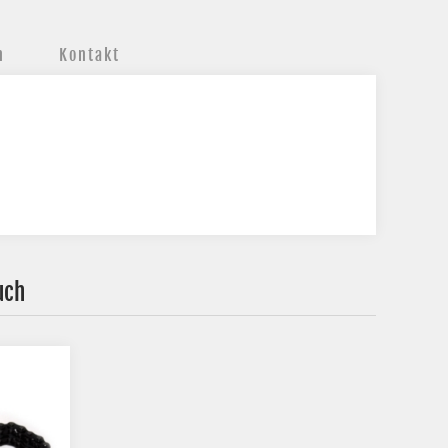
n
Kontakt
uch