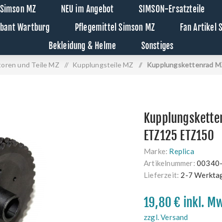
 Simson MZ
NEU im Angebot
SIMSON-Ersatzteile
abant Wartburg
Pflegemittel Simson MZ
Fan Artikel
Bekleidung & Helme
Sonstiges
oren und Teile MZ
/
Kupplungsteile MZ
/
Kupplungskettenrad 
Kupplungskette
ETZ125 ETZ150
Marke:
Replica
Artikelnummer:
00340
Lieferzeit:
2-7 Werkta
19,80 € inkl. M
zzgl. Versand