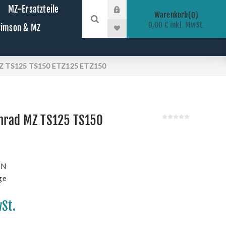
MZ-Ersatzteile
Warenkorb
0
0,00 € inkl. MwSt.
 Simson & MZ
MZ TS125 TS150 ETZ125 ETZ150
nrad MZ TS125 TS150
-N
ge
wSt.