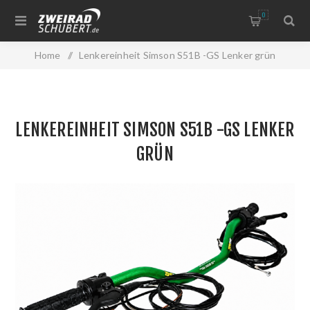
0
Home
/
Lenkereinheit Simson S51B -GS Lenker grün
LENKEREINHEIT SIMSON S51B -GS LENKER
GRÜN