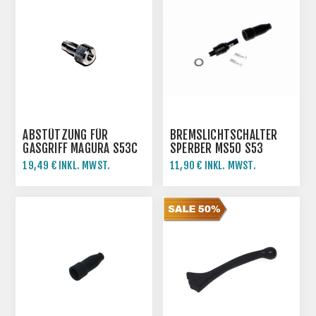
ABSTÜTZUNG FÜR
BREMSLICHTSCHALTER
GASGRIFF MAGURA S53C
SPERBER MS50 S53
SR50-X SR80-X
19,49 € INKL. MWST.
11,90 € INKL. MWST.