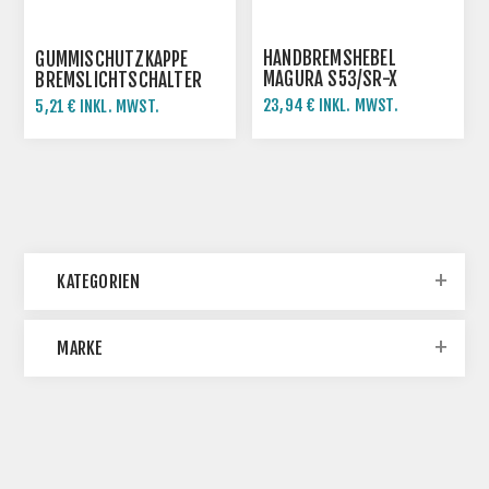
HANDBREMSHEBEL
GUMMISCHUTZKAPPE
MAGURA S53/SR-X
BREMSLICHTSCHALTER
SIMSON
23,94 € INKL. MWST.
5,21 € INKL. MWST.
47,87 € INKL. MWST.
KATEGORIEN
MARKE