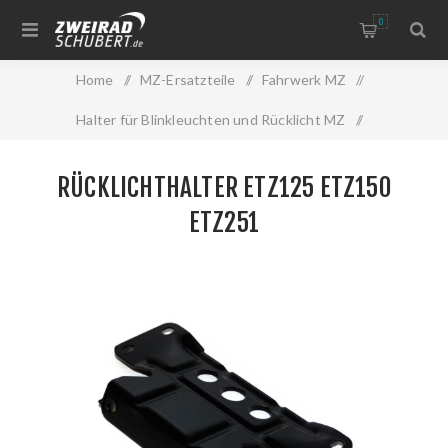
0
Home
/
MZ-Ersatzteile
/
Fahrwerk MZ
/
Halter für Blinkleuchten und Rücklicht MZ
/
Rücklichthalter ETZ125 ETZ150 ETZ251
RÜCKLICHTHALTER ETZ125 ETZ150
ETZ251