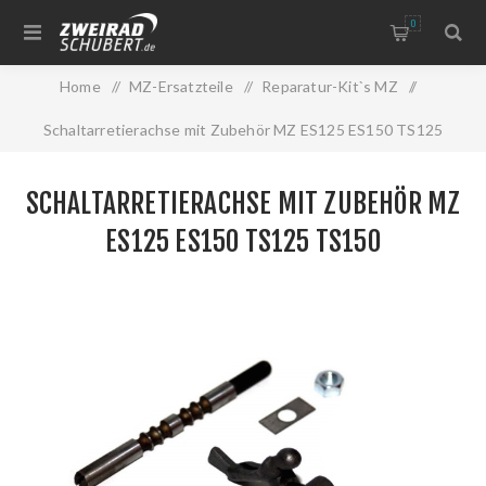
0
Home
/
MZ-Ersatzteile
/
Reparatur-Kit`s MZ
/
Schaltarretierachse mit Zubehör MZ ES125 ES150 TS125
TS150
SCHALTARRETIERACHSE MIT ZUBEHÖR MZ
ES125 ES150 TS125 TS150