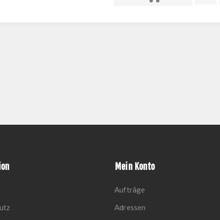
ion
Mein Konto
Aufträge
utz
Adressen