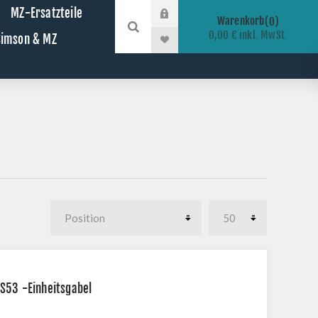
MZ-Ersatzteile
Warenkorb
0
0,00 € inkl. MwSt.
 Simson & MZ
S53 -Einheitsgabel