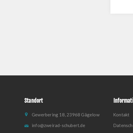
Standort
Informat
Gewerbering 18, 23968 Gägelow
Kontakt
info@zweirad-schubert.de
Datensch