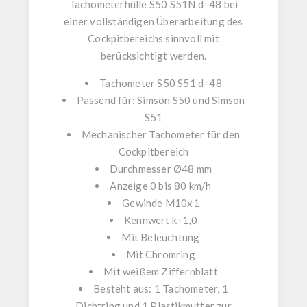
Tachometerhülle S50 S51N d=48
bei
einer vollständigen Überarbeitung des
Cockpitbereichs sinnvoll mit
berücksichtigt werden.
Tachometer S50 S51 d=48
Passend für:
Simson S50
und
Simson
S51
Mechanischer
Tachometer
für den
Cockpitbereich
Durchmesser
Ø48 mm
Anzeige
0 bis 80 km/h
Gewinde
M10x1
Kennwert
k=1,0
Mit
Beleuchtung
Mit
Chromring
Mit
weißem Ziffernblatt
Besteht aus:
1 Tachometer
,
1
Dichtring
und
1 Plastikmutter zur