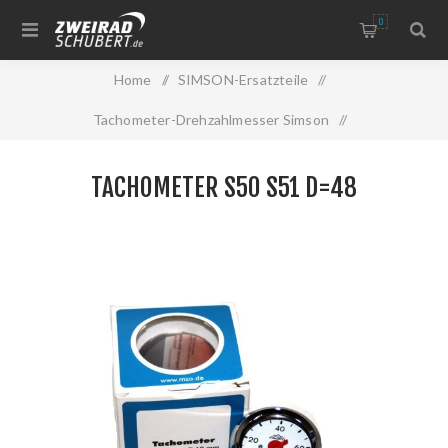
0
Home
/
SIMSON-Ersatzteile
/
Tachometer-Drehzahlmesser Simson
/
Tachometer S50 S51 d=48
TACHOMETER S50 S51 D=48