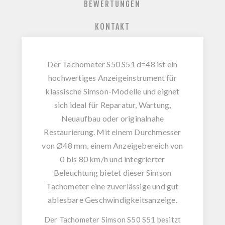
BEWERTUNGEN
KONTAKT
Der
Tachometer S50 S51 d=48
ist ein
hochwertiges Anzeigeinstrument für
klassische Simson-Modelle und eignet
sich ideal für Reparatur, Wartung,
Neuaufbau oder originalnahe
Restaurierung. Mit einem Durchmesser
von
Ø48 mm
, einem Anzeigebereich von
0 bis 80 km/h
und integrierter
Beleuchtung
bietet dieser
Simson
Tachometer
eine zuverlässige und gut
ablesbare Geschwindigkeitsanzeige.
Der
Tachometer Simson S50 S51
besitzt