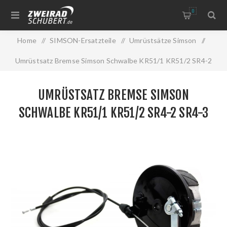
0
Home
/
SIMSON-Ersatzteile
/
Umrüstsätze Simson
/
Umrüstsatz Bremse Simson Schwalbe KR51/1 KR51/2 SR4-2
SR4-3 SR4-4 -vorn
UMRÜSTSATZ BREMSE SIMSON
SCHWALBE KR51/1 KR51/2 SR4-2 SR4-3
SR4-4 -VORN