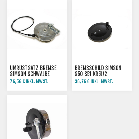
UMRÜSTSATZ BREMSE
BREMSSCHILD SIMSON
SIMSON SCHWALBE
S50 S51 KR51/2
KR51/1 KR51/2 SR4-2
76,56 € INKL. MWST.
36,76 € INKL. MWST.
SR4-3 SR4-4 -VORN