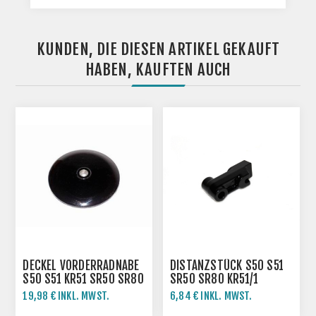
KUNDEN, DIE DIESEN ARTIKEL GEKAUFT
HABEN, KAUFTEN AUCH
DECKEL VORDERRADNABE
DISTANZSTÜCK S50 S51
S50 S51 KR51 SR50 SR80
SR50 SR80 KR51/1
KR51/2
19,98 € INKL. MWST.
6,84 € INKL. MWST.