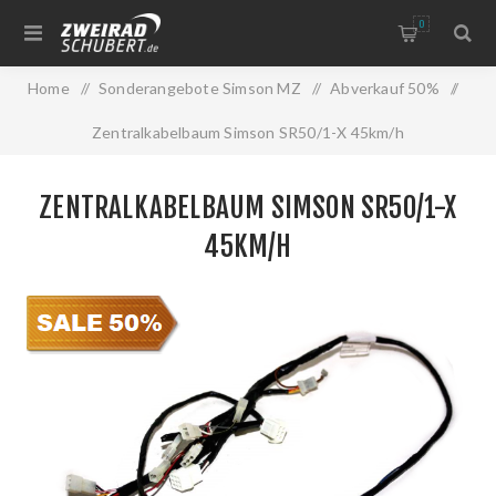
0
Home
/
Sonderangebote Simson MZ
/
Abverkauf 50%
/
Zentralkabelbaum Simson SR50/1-X 45km/h
ZENTRALKABELBAUM SIMSON SR50/1-X
45KM/H