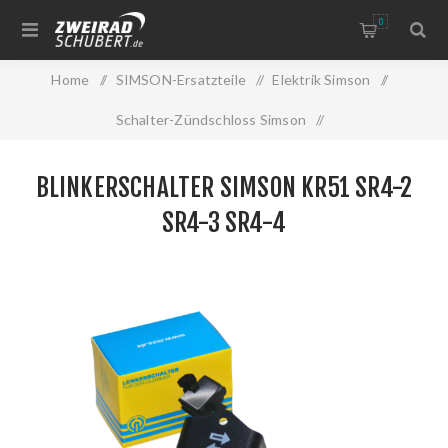
0
Home
/
SIMSON-Ersatzteile
/
Elektrik Simson
/
Schalter-Zündschloss Simson
/
Blinkerschalter Simson KR51 SR4-2 SR4-3 SR4-4
BLINKERSCHALTER SIMSON KR51 SR4-2
SR4-3 SR4-4