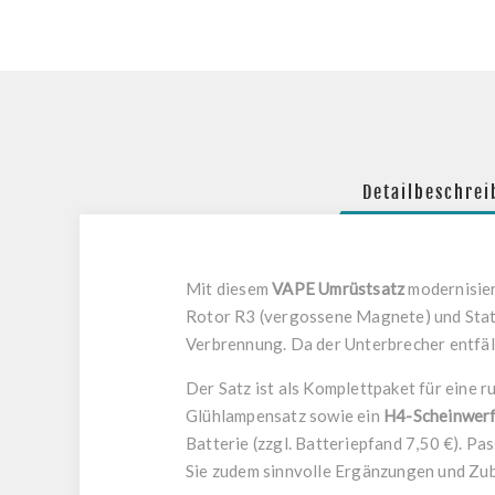
Detailbeschre
Mit diesem
VAPE Umrüstsatz
modernisier
Rotor R3 (vergossene Magnete) und Stato
Verbrennung. Da der Unterbrecher entfäll
Der Satz ist als Komplettpaket für eine 
Glühlampensatz sowie ein
H4-Scheinwer
Batterie (zzgl. Batteriepfand 7,50 €). 
Sie zudem sinnvolle Ergänzungen und Zub