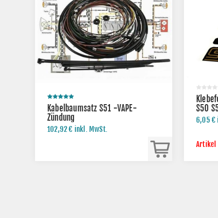
Klebef
Kabelbaumsatz S51 -VAPE-
S50 S
Zündung
6,05 € 
102,92 € inkl. MwSt.
Artikel