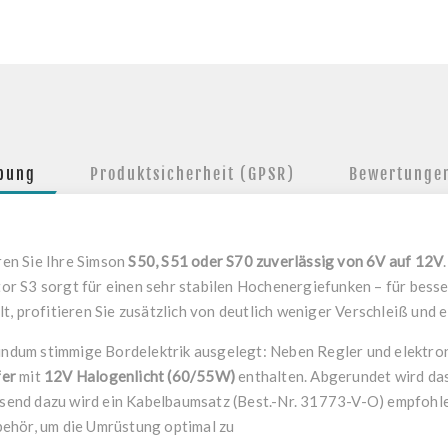
ibung
Produktsicherheit (GPSR)
Bewertunge
en Sie Ihre Simson
S50, S51 oder S70 zuverlässig von 6V auf 12V
r S3 sorgt für einen sehr stabilen Hochenergiefunken – für besse
t, profitieren Sie zusätzlich von deutlich weniger Verschleiß und
rundum stimmige Bordelektrik ausgelegt: Neben Regler und elektro
fer
mit
12V Halogenlicht (60/55W)
enthalten. Abgerundet wird da
Passend dazu wird ein Kabelbaumsatz (Best.-Nr. 31773-V-O) empfoh
ehör, um die Umrüstung optimal zu