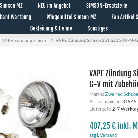
 Simson MZ
NEU im Angebot
SIMSON-Ersatzteile
abant Wartburg
Pflegemittel Simson MZ
Fan Artikel
Bekleidung & Helme
Sonstiges
VAPE Zündung Simson
/
VAPE Zündung Simson S51 S50 S70 -M-G-
VAPE Zündung S
G-V mit Zubehö
Marke:
Zweirad Schube
Artikelnummer:
31945
Lieferzeit:
2-7 Werkta
407,25 € inkl. 
zzgl. Versand