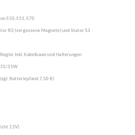
on S50, S51, S70
tor R3 (vergossene Magnete) und Stator S3
Regler inkl. Kabelbaum und Halterungen
t 35/35W
zzgl. Batteriepfand 7,50 €)
icht 12V)