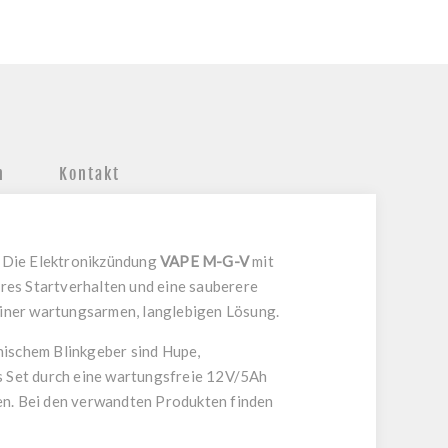
n
Kontakt
. Die Elektronikzündung
VAPE M-G-V
mit
res Startverhalten und eine sauberere
 einer wartungsarmen, langlebigen Lösung.
nischem Blinkgeber sind Hupe,
s Set durch eine wartungsfreie 12V/5Ah
len. Bei den verwandten Produkten finden