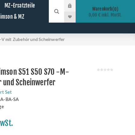
MZ-Ersatzteile
Warenkorb
0
0,00 € inkl. MwSt.
 Simson & MZ
V mit Zubehör und Scheinwerfer
imson S51 S50 S70 -M-
r und Scheinwerfer
rt Set
-A-BA-SA
ge
MwSt.