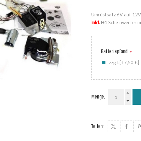
Umrüstsatz 6V auf 12
inkl.
H4 Scheinwerfer mi
Batteriepfand
*
zzgl. [+7,50 €]
Menge:
Teilen: